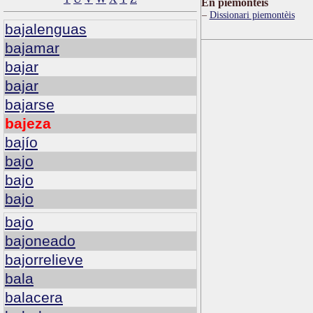
Ën piemontèis
Dissionari piemontèis
bajalenguas
bajamar
bajar
bajar
bajarse
bajeza
bajío
bajo
bajo
bajo
bajo
bajoneado
bajorrelieve
bala
balacera