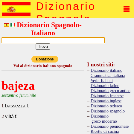
Dizionario
Spagnolo
Dizionario Spagnolo-
Italiano
Donazione
I nostri siti:
Vai al dizionario italiano-spagnolo
Dizionario italiano
Grammatica italiana
Verbi Italiani
bajeza
Dizionario latino
Dizionario greco antico
sostantivo femminile
Dizionario francese
Dizionario inglese
1
bassezza f.
Dizionario tedesco
Dizionario spagnolo
Dizionario
2
viltà f.
greco moderno
Dizionario piemontese
Ricette di cucina