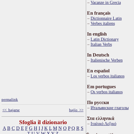
Vacanze in Grecia
En français
Dictionnaire Latin
Verbes italiens
In english
Latin Dictionary
Italian Verbs
In Deutsch
Italienische Verben
En español
Los verbos italianos
Em portugues
Os verbos italianos
permalink
По русски
Итальянские глаголы
<< bajarse
bajío >>
Στα ελληνικά
Sfoglia il dizionario
Ιταλικό Λεξικό
A
B
C
D
E
F
G
H
I
J
K
L
M
N
O
P
Q
R
S
T
U
V
W
X
Y
Z