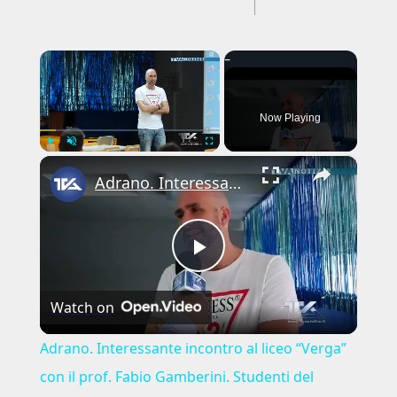
---CACHE---
×
Now Playing
×
Play
Unmute
Fullscreen
Adrano. Interessante incontro al liceo “Verga” con il prof. Fabio Gamberini. Studenti del Linguistic
Play
Watch on
Video
Adrano. Interessante incontro al liceo “Verga”
con il prof. Fabio Gamberini. Studenti del