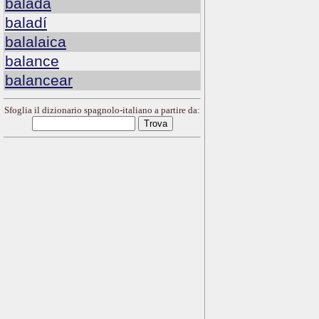
balada
baladí
balalaica
balance
balancear
Sfoglia il dizionario spagnolo-italiano a partire da: