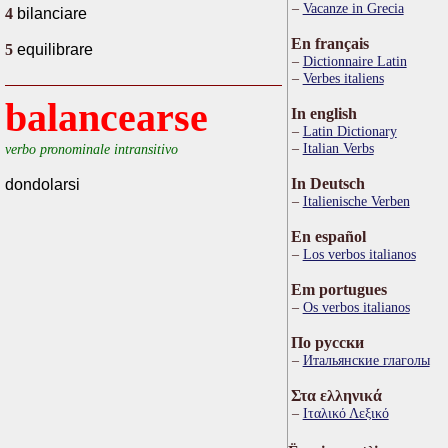
Vacanze in Grecia
4
bilanciare
En français
5
equilibrare
Dictionnaire Latin
Verbes italiens
balancearse
In english
Latin Dictionary
Italian Verbs
verbo pronominale intransitivo
In Deutsch
dondolarsi
Italienische Verben
En español
Los verbos italianos
Em portugues
Os verbos italianos
По русски
Итальянские глаголы
Στα ελληνικά
Ιταλικό Λεξικό