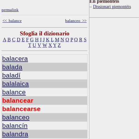
Ën piemontèis
Dissionari piemontèis
permalink
<< balance
balanceo >>
Sfoglia il dizionario
A
B
C
D
E
F
G
H
I
J
K
L
M
N
O
P
Q
R
S
T
U
V
W
X
Y
Z
balacera
balada
baladí
balalaica
balance
balancear
balancearse
balanceo
balancín
balandra