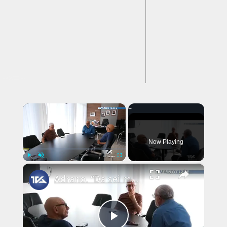
---CACHE---
×
Now Playing
×
Play
Unmute
Fullscreen
Adrano. “Da sei mesi persecuzione sui social con calunnie e diffamazioni”. Esposto-querela del sinda