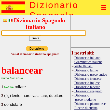
Dizionario
Spagnolo
Dizionario Spagnolo-
Italiano
Donazione
I nostri siti:
Vai al dizionario italiano-spagnolo
Dizionario italiano
Grammatica italiana
Verbi Italiani
balancear
Dizionario latino
Dizionario greco antico
verbo transitivo
Dizionario francese
Dizionario inglese
1
rollare
marina
Dizionario tedesco
Dizionario spagnolo
Dizionario
2
(fig) tentennare, vacillare, dubitare
greco moderno
Dizionario piemontese
3
dondolare
Ricette di cucina