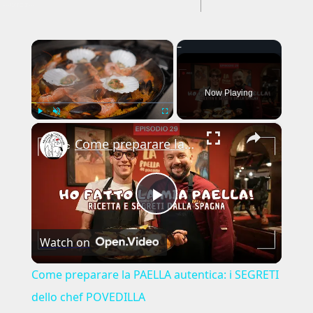
---CACHE---
×
Now Playing
×
Play
Unmute
Fullscreen
Come preparare la PAELLA autentica: i SEGRETI dello chef POVEDILLA
Play
Watch on
Video
Come preparare la PAELLA autentica: i SEGRETI
dello chef POVEDILLA