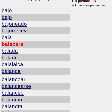
Ën piemontèis
Dissionari piemontèis
bajo
bajo
bajoneado
bajorrelieve
bala
balacera
balada
baladí
balalaica
balance
balancear
balancearse
balanceo
balancín
balandra