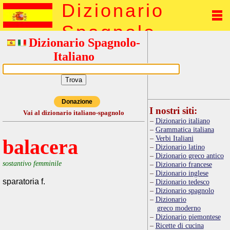
Dizionario
Spagnolo
Dizionario Spagnolo-
Italiano
Donazione
I nostri siti:
Vai al dizionario italiano-spagnolo
Dizionario italiano
Grammatica italiana
Verbi Italiani
balacera
Dizionario latino
Dizionario greco antico
sostantivo femminile
Dizionario francese
Dizionario inglese
sparatoria f.
Dizionario tedesco
Dizionario spagnolo
Dizionario
greco moderno
Dizionario piemontese
Ricette di cucina