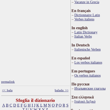
Vacanze in Grecia
En français
Dictionnaire Latin
Verbes italiens
In english
Latin Dictionary
Italian Verbs
In Deutsch
Italienische Verben
En español
Los verbos italianos
Em portugues
Os verbos italianos
permalink
По русски
Итальянские глаголы
<< bala
balada >>
Στα ελληνικά
Sfoglia il dizionario
Ιταλικό Λεξικό
A
B
C
D
E
F
G
H
I
J
K
L
M
N
O
P
Q
R
S
T
U
V
W
X
Y
Z