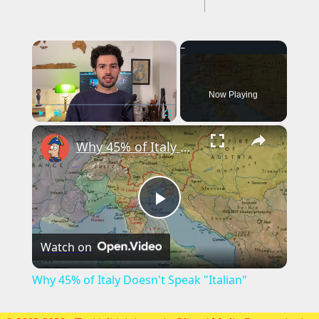
---CACHE---
×
Now Playing
×
Play
Unmute
Fullscreen
Why 45% of Italy Doesn't Speak "Italian"
Play
Watch on
Video
Why 45% of Italy Doesn't Speak "Italian"