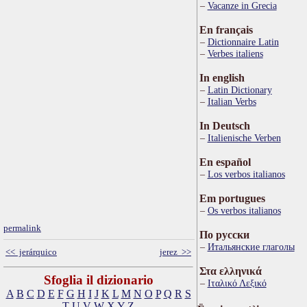
Vacanze in Grecia
En français
Dictionnaire Latin
Verbes italiens
In english
Latin Dictionary
Italian Verbs
In Deutsch
Italienische Verben
En español
Los verbos italianos
Em portugues
Os verbos italianos
permalink
По русски
Итальянские глаголы
<< jerárquico
jerez >>
Στα ελληνικά
Sfoglia il dizionario
Ιταλικό Λεξικό
A
B
C
D
E
F
G
H
I
J
K
L
M
N
O
P
Q
R
S
T
U
V
W
X
Y
Z