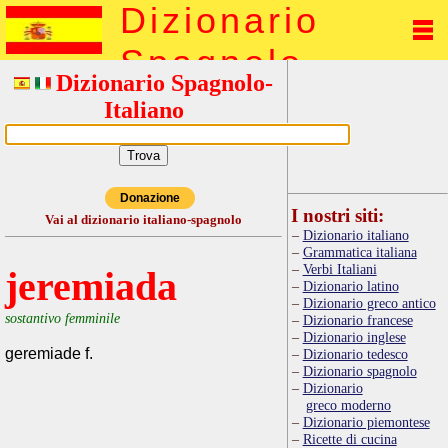
Dizionario
Spagnolo
Dizionario Spagnolo-
Italiano
Donazione
I nostri siti:
Vai al dizionario italiano-spagnolo
Dizionario italiano
Grammatica italiana
Verbi Italiani
jeremiada
Dizionario latino
Dizionario greco antico
sostantivo femminile
Dizionario francese
Dizionario inglese
geremiade f.
Dizionario tedesco
Dizionario spagnolo
Dizionario
greco moderno
Dizionario piemontese
Ricette di cucina