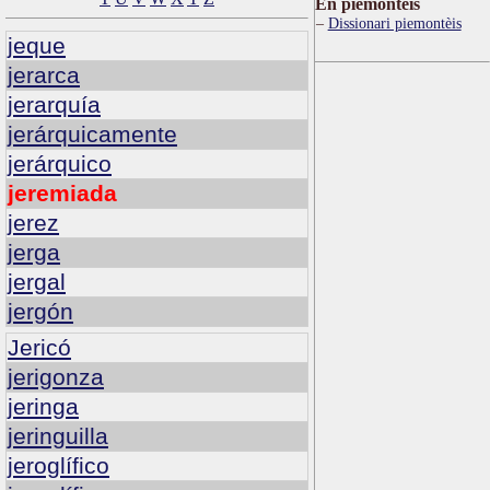
Ën piemontèis
Dissionari piemontèis
jeque
jerarca
jerarquía
jerárquicamente
jerárquico
jeremiada
jerez
jerga
jergal
jergón
Jericó
jerigonza
jeringa
jeringuilla
jeroglífico