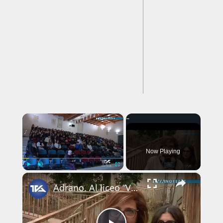
---CACHE---
×
Now Playing
×
Play
Unmute
Fullscreen
Adrano. Al liceo “Verga” consegnati a 160 studenti gli attestati Cambridge, Dele e Delf per i corsi