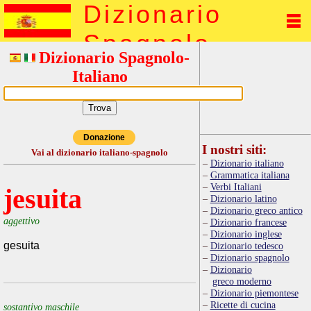
Dizionario
Spagnolo
Dizionario Spagnolo-
Italiano
Donazione
I nostri siti:
Vai al dizionario italiano-spagnolo
Dizionario italiano
Grammatica italiana
Verbi Italiani
jesuita
Dizionario latino
Dizionario greco antico
aggettivo
Dizionario francese
Dizionario inglese
gesuita
Dizionario tedesco
Dizionario spagnolo
Dizionario
greco moderno
Dizionario piemontese
Ricette di cucina
sostantivo maschile