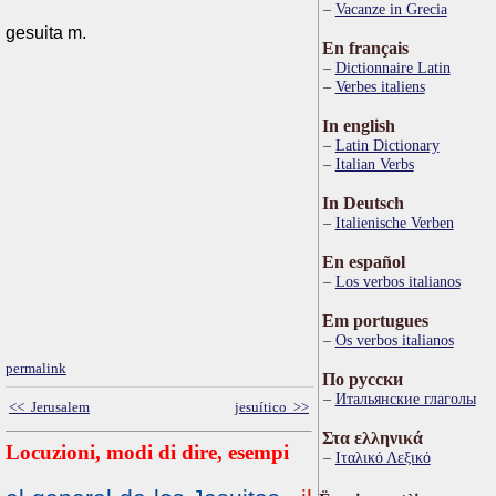
Vacanze in Grecia
gesuita m.
En français
Dictionnaire Latin
Verbes italiens
In english
Latin Dictionary
Italian Verbs
In Deutsch
Italienische Verben
En español
Los verbos italianos
Em portugues
Os verbos italianos
permalink
По русски
Итальянские глаголы
<< Jerusalem
jesuítico >>
Στα ελληνικά
Locuzioni, modi di dire, esempi
Ιταλικό Λεξικό