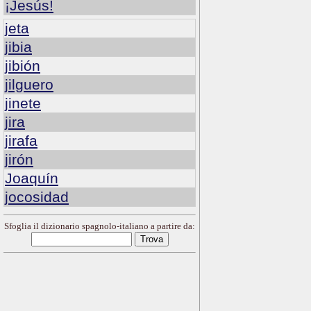
¡Jesús!
jeta
jibia
jibión
jilguero
jinete
jira
jirafa
jirón
Joaquín
jocosidad
Sfoglia il dizionario spagnolo-italiano a partire da: