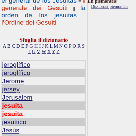
el general de los Jesuitas
il
=
Ën piemontèis
Dissionari piemontèis
generale dei Gesuiti
la
||
orden de los jesuitas
=
l'Ordine dei Gesuiti
Sfoglia il dizionario
A
B
C
D
E
F
G
H
I
J
K
L
M
N
O
P
Q
R
S
T
U
V
W
X
Y
Z
jeroglífico
jeroglífico
Jerome
jersey
Jerusalem
jesuita
jesuita
jesuítico
Jesús