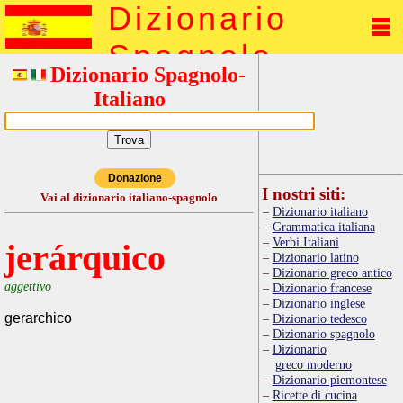
Dizionario
Spagnolo
Dizionario Spagnolo-
Italiano
Donazione
I nostri siti:
Vai al dizionario italiano-spagnolo
Dizionario italiano
Grammatica italiana
Verbi Italiani
jerárquico
Dizionario latino
Dizionario greco antico
aggettivo
Dizionario francese
Dizionario inglese
gerarchico
Dizionario tedesco
Dizionario spagnolo
Dizionario
greco moderno
Dizionario piemontese
Ricette di cucina