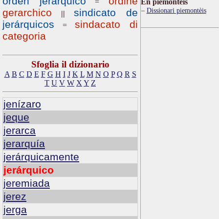
orden jerárquico
ordine
=
Ën piemontèis
Dissionari piemontèis
gerarchico
sindicato de
||
jerárquicos
sindacato di
=
categoria
Sfoglia il dizionario
A
B
C
D
E
F
G
H
I
J
K
L
M
N
O
P
Q
R
S
T
U
V
W
X
Y
Z
jenízaro
jeque
jerarca
jerarquía
jerárquicamente
jerárquico
jeremiada
jerez
jerga