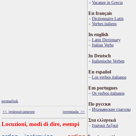
Vacanze in Grecia
En français
Dictionnaire Latin
Verbes italiens
In english
Latin Dictionary
Italian Verbs
In Deutsch
Italienische Verben
En español
Los verbos italianos
Em portugues
Os verbos italianos
permalink
По русски
Итальянские глаголы
<< jerárquicamente
jeremiada >>
Στα ελληνικά
Locuzioni, modi di dire, esempi
Ιταλικό Λεξικό