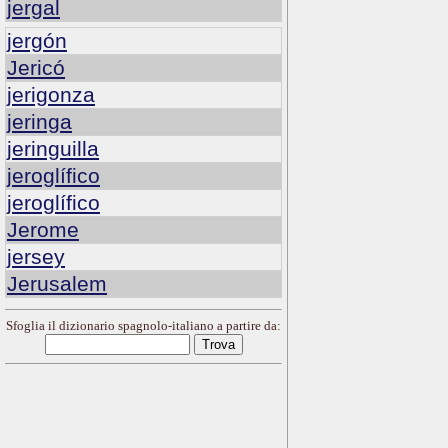
jergal
jergón
Jericó
jerigonza
jeringa
jeringuilla
jeroglífico
jeroglífico
Jerome
jersey
Jerusalem
Sfoglia il dizionario spagnolo-italiano a partire da: