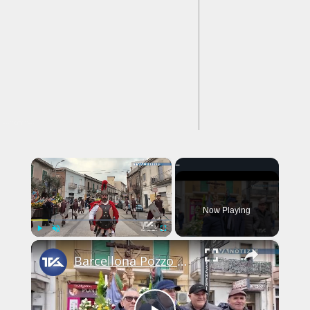
---CACHE---
×
Now Playing
×
Play
Unmute
Fullscreen
Barcellona Pozzo di Gotto. Niente Varette: una scelta tra fede e tutela