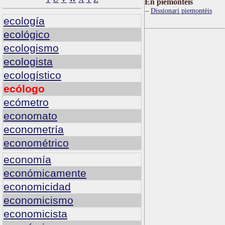
Ën piemontèis
Dissionari piemontèis
ecología
ecológico
ecologismo
ecologista
ecologístico
ecólogo
ecómetro
economato
econometría
econométrico
economía
económicamente
economicidad
economicismo
economicista