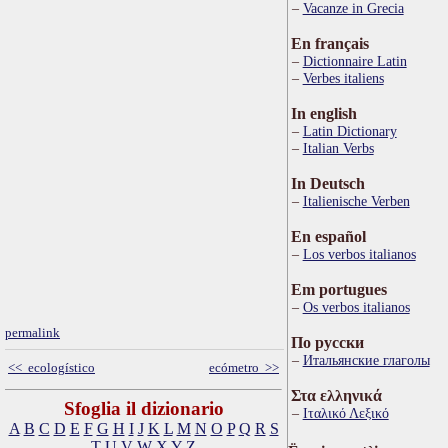
Vacanze in Grecia
En français
Dictionnaire Latin
Verbes italiens
In english
Latin Dictionary
Italian Verbs
In Deutsch
Italienische Verben
En español
Los verbos italianos
Em portugues
Os verbos italianos
permalink
По русски
Итальянские глаголы
<< ecologístico
ecómetro >>
Στα ελληνικά
Sfoglia il dizionario
Ιταλικό Λεξικό
A
B
C
D
E
F
G
H
I
J
K
L
M
N
O
P
Q
R
S
T
U
V
W
X
Y
Z