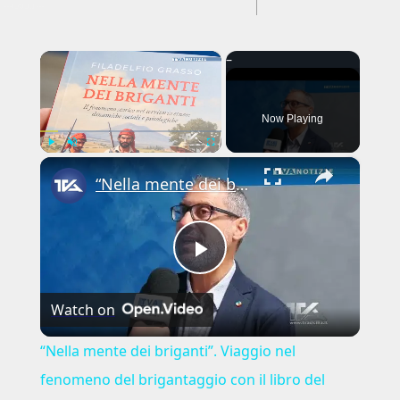
---CACHE---
×
Now Playing
×
Play
Unmute
Fullscreen
“Nella mente dei briganti”. Viaggio nel fenomeno del brigantaggio con il libro del biancavillese Fil
Play
Watch on
Video
“Nella mente dei briganti”. Viaggio nel
fenomeno del brigantaggio con il libro del