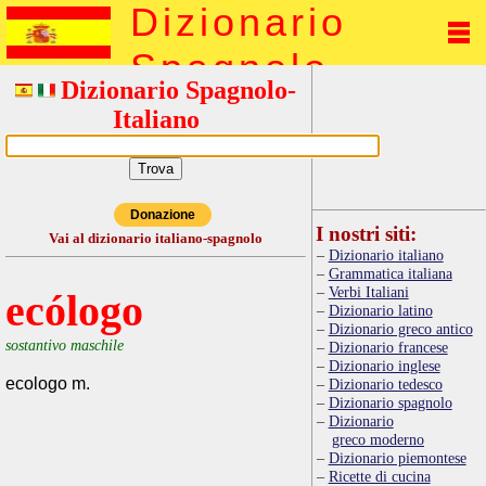
Dizionario
Spagnolo
Dizionario Spagnolo-
Italiano
Donazione
I nostri siti:
Vai al dizionario italiano-spagnolo
Dizionario italiano
Grammatica italiana
Verbi Italiani
ecólogo
Dizionario latino
Dizionario greco antico
sostantivo maschile
Dizionario francese
Dizionario inglese
ecologo m.
Dizionario tedesco
Dizionario spagnolo
Dizionario
greco moderno
Dizionario piemontese
Ricette di cucina