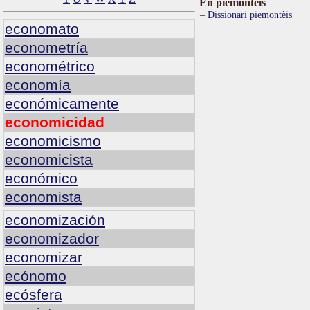
Ën piemontèis
Dissionari piemontèis
economato
econometría
econométrico
economía
económicamente
economicidad
economicismo
economicista
económico
economista
economización
economizador
economizar
ecónomo
ecósfera