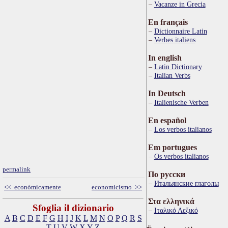
Vacanze in Grecia
En français
Dictionnaire Latin
Verbes italiens
In english
Latin Dictionary
Italian Verbs
In Deutsch
Italienische Verben
En español
Los verbos italianos
Em portugues
Os verbos italianos
permalink
По русски
Итальянские глаголы
<< económicamente
economicismo >>
Στα ελληνικά
Sfoglia il dizionario
Ιταλικό Λεξικό
A
B
C
D
E
F
G
H
I
J
K
L
M
N
O
P
Q
R
S
T
U
V
W
X
Y
Z