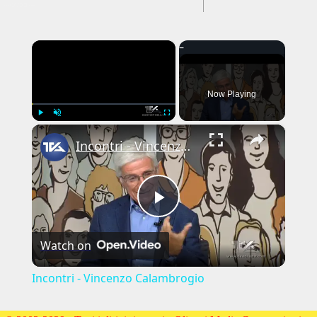
---CACHE---
×
Now Playing
×
Play
Unmute
Fullscreen
Incontri - Vincenzo Calambrogio
Play
Watch on
Video
Incontri - Vincenzo Calambrogio