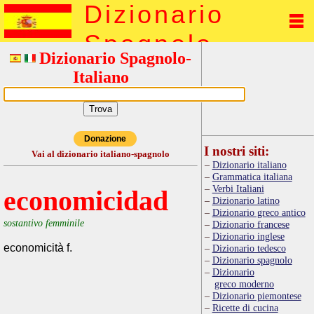
Dizionario
Spagnolo
Dizionario Spagnolo-
Italiano
Donazione
I nostri siti:
Vai al dizionario italiano-spagnolo
Dizionario italiano
Grammatica italiana
Verbi Italiani
economicidad
Dizionario latino
Dizionario greco antico
sostantivo femminile
Dizionario francese
Dizionario inglese
economicità f.
Dizionario tedesco
Dizionario spagnolo
Dizionario
greco moderno
Dizionario piemontese
Ricette di cucina