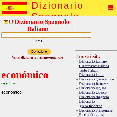
Dizionario
Spagnolo
Dizionario Spagnolo-
Italiano
Donazione
I nostri siti:
Vai al dizionario italiano-spagnolo
Dizionario italiano
Grammatica italiana
Verbi Italiani
económico
Dizionario latino
Dizionario greco antico
aggettivo
Dizionario francese
Dizionario inglese
economico
Dizionario tedesco
Dizionario spagnolo
Dizionario
greco moderno
Dizionario piemontese
Ricette di cucina