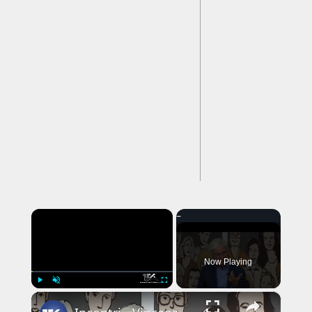
---CACHE---
×
Now Playing
×
Play
Unmute
Fullscreen