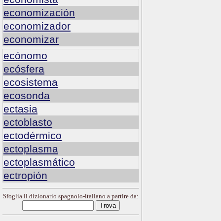
economización
economizador
economizar
ecónomo
ecósfera
ecosistema
ecosonda
ectasia
ectoblasto
ectodérmico
ectoplasma
ectoplasmático
ectropión
Sfoglia il dizionario spagnolo-italiano a partire da: