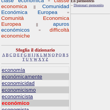
clase económica
classe
=
Ën piemontèis
Dissionari piemontèis
economica
Comunidad
||
Económica Europea
=
Comunità Economica
Europea
apuros
||
económicos
difficoltà
=
economiche
Sfoglia il dizionario
A
B
C
D
E
F
G
H
I
J
K
L
M
N
O
P
Q
R
S
T
U
V
W
X
Y
Z
economía
económicamente
economicidad
economicismo
economicista
económico
economista