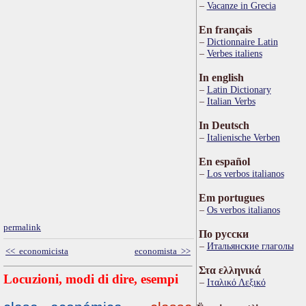
Vacanze in Grecia
En français
Dictionnaire Latin
Verbes italiens
In english
Latin Dictionary
Italian Verbs
In Deutsch
Italienische Verben
En español
Los verbos italianos
Em portugues
Os verbos italianos
permalink
По русски
Итальянские глаголы
<< economicista
economista >>
Στα ελληνικά
Locuzioni, modi di dire, esempi
Ιταλικό Λεξικό