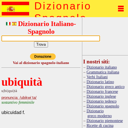
Dizionario
Spagnolo
Dizionario Italiano-
Spagnolo
Donazione
I nostri siti:
Vai al dizionario spagnolo-italiano
Dizionario italiano
Grammatica italiana
Verbi Italiani
ubiquità
Dizionario latino
Dizionario greco antico
u|bi|qui|tà
Dizionario francese
Dizionario inglese
pronuncia: /ubikwiˈta/
Dizionario tedesco
sostantivo femminile
Dizionario spagnolo
Dizionario
ubicuidad f.
greco moderno
Dizionario piemontese
Ricette di cucina