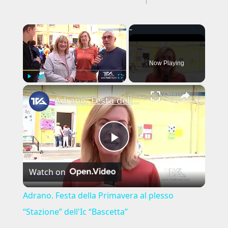
×
Now Playing
×
Play
Unmute
Fullscreen
Adrano. Festa della Primavera al plesso “Stazione” dell'Ic “Bascetta”
Play
Watch on
Video
Adrano. Festa della Primavera al plesso
“Stazione” dell'Ic “Bascetta”