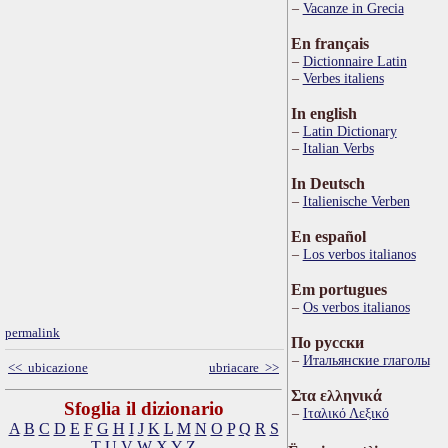
Vacanze in Grecia
En français
Dictionnaire Latin
Verbes italiens
In english
Latin Dictionary
Italian Verbs
In Deutsch
Italienische Verben
En español
Los verbos italianos
Em portugues
Os verbos italianos
permalink
По русски
Итальянские глаголы
<< ubicazione
ubriacare >>
Στα ελληνικά
Sfoglia il dizionario
Ιταλικό Λεξικό
A
B
C
D
E
F
G
H
I
J
K
L
M
N
O
P
Q
R
S
T
U
V
W
X
Y
Z