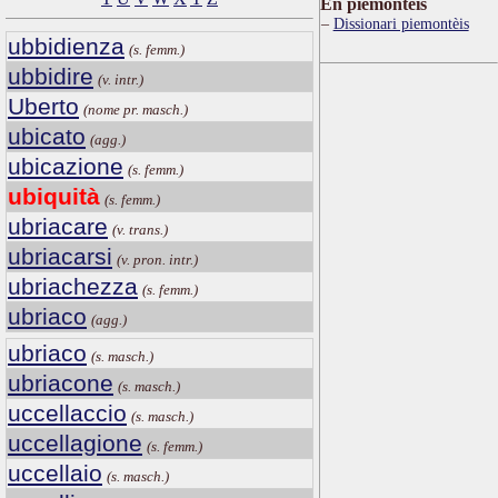
Ën piemontèis
Dissionari piemontèis
ubbidienza
(s. femm.)
ubbidire
(v. intr.)
Uberto
(nome pr. masch.)
ubicato
(agg.)
ubicazione
(s. femm.)
ubiquità
(s. femm.)
ubriacare
(v. trans.)
ubriacarsi
(v. pron. intr.)
ubriachezza
(s. femm.)
ubriaco
(agg.)
ubriaco
(s. masch.)
ubriacone
(s. masch.)
uccellaccio
(s. masch.)
uccellagione
(s. femm.)
uccellaio
(s. masch.)