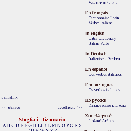
Vacanze in Grecia
En français
Dictionnaire Latin
Verbes italiens
In english
Latin Dictionary
Italian Verbs
In Deutsch
Italienische Verben
En español
Los verbos italianos
Em portugues
Os verbos italianos
permalink
По русски
Итальянские глаголы
<< ubriaco
uccellaccio >>
Στα ελληνικά
Sfoglia il dizionario
Ιταλικό Λεξικό
A
B
C
D
E
F
G
H
I
J
K
L
M
N
O
P
Q
R
S
T
U
V
W
X
Y
Z