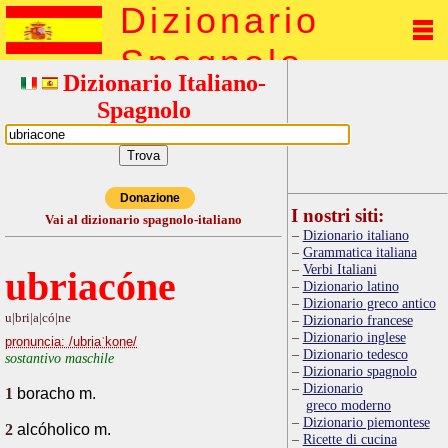
Dizionario
Spagnolo
Dizionario Italiano-
Spagnolo
Donazione
I nostri siti:
Vai al dizionario spagnolo-italiano
Dizionario italiano
Grammatica italiana
Verbi Italiani
ubriacóne
Dizionario latino
Dizionario greco antico
u|bri|a|có|ne
Dizionario francese
Dizionario inglese
pronuncia: /ubriaˈkone/
Dizionario tedesco
sostantivo maschile
Dizionario spagnolo
Dizionario
1
boracho m.
greco moderno
Dizionario piemontese
2
alcóholico m.
Ricette di cucina