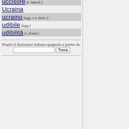
uccisore
(s. masch.)
Ucraina
ucraino
(agg. e s. masc.)
udibile
(agg.)
udibilità
(s. femm.)
Sfoglia il dizionario italiano-spagnolo a partire da: