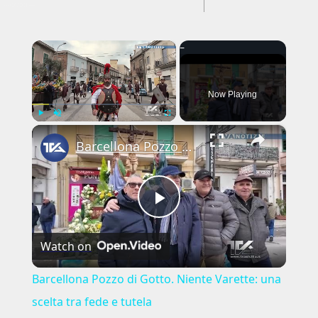
---CACHE---
×
Now Playing
×
Play
Unmute
Fullscreen
Barcellona Pozzo di Gotto. Niente Varette: una scelta tra fede e tutela
Play
Watch on
Video
Barcellona Pozzo di Gotto. Niente Varette: una
scelta tra fede e tutela