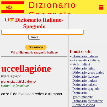
Dizionario
Spagnolo
Dizionario Italiano-
Spagnolo
Donazione
I nostri siti:
Vai al dizionario spagnolo-italiano
Dizionario italiano
Grammatica italiana
Verbi Italiani
uccellagióne
Dizionario latino
Dizionario greco antico
uc|cel|la|gió|ne
Dizionario francese
Dizionario inglese
pronuncia: /utʧellaˈʤone/
Dizionario tedesco
sostantivo femminile
Dizionario spagnolo
Dizionario
caza f. de aves con redes o trampas
greco moderno
Dizionario piemontese
Ricette di cucina