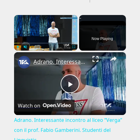
×
Now Playing
×
Play
Unmute
Fullscreen
Adrano. Interessante incontro al liceo “Verga” con il prof. Fabio Gamberini. Studenti del Linguistic
Play
Watch on
Video
Adrano. Interessante incontro al liceo “Verga”
con il prof. Fabio Gamberini. Studenti del