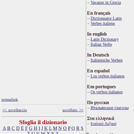
Vacanze in Grecia
En français
Dictionnaire Latin
Verbes italiens
In english
Latin Dictionary
Italian Verbs
In Deutsch
Italienische Verben
En español
Los verbos italianos
Em portugues
Os verbos italianos
permalink
По русски
Итальянские глаголы
<< uccellaccio
uccellaio >>
Στα ελληνικά
Sfoglia il dizionario
Ιταλικό Λεξικό
A
B
C
D
E
F
G
H
I
J
K
L
M
N
O
P
Q
R
S
T
U
V
W
X
Y
Z