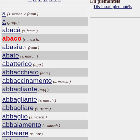
Ën piemontèis
Dissionari piemontèis
a
(s. masch. e femm.)
a
(prep.)
abacà
(s. femm.)
abaco
(s. masch.)
abasia
(s. femm.)
abate
(s. masch.)
abatterico
(agg.)
abbacchiato
(agg.)
abbaccinamento
(s. masch.)
abbagliante
(agg.)
abbagliante
(s. masch.)
abbagliare
(v. trans.)
abbaglio
(s. masch.)
abbaiamento
(s. masch.)
abbaiare
(v. intr.)