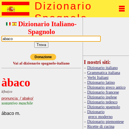
Dizionario
Spagnolo
Dizionario Italiano-
Spagnolo
Donazione
I nostri siti:
Vai al dizionario spagnolo-italiano
Dizionario italiano
Grammatica italiana
Verbi Italiani
àbaco
Dizionario latino
Dizionario greco antico
à|ba|co
Dizionario francese
Dizionario inglese
pronuncia: /ˈabako/
Dizionario tedesco
sostantivo maschile
Dizionario spagnolo
Dizionario
ábaco m.
greco moderno
Dizionario piemontese
Ricette di cucina