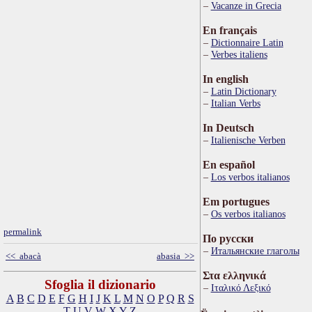
Vacanze in Grecia
En français
Dictionnaire Latin
Verbes italiens
In english
Latin Dictionary
Italian Verbs
In Deutsch
Italienische Verben
En español
Los verbos italianos
Em portugues
Os verbos italianos
permalink
По русски
Итальянские глаголы
<< abacà
abasia >>
Στα ελληνικά
Sfoglia il dizionario
Ιταλικό Λεξικό
A
B
C
D
E
F
G
H
I
J
K
L
M
N
O
P
Q
R
S
T
U
V
W
X
Y
Z