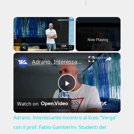
---CACHE---
×
Now Playing
×
Play
Unmute
Fullscreen
Adrano. Interessante incontro al liceo “Verga” con il prof. Fabio Gamberini. Studenti del Linguistic
Play
Watch on
Video
Adrano. Interessante incontro al liceo “Verga”
con il prof. Fabio Gamberini. Studenti del