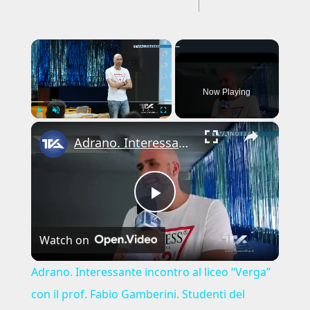
---CACHE---
×
Now Playing
×
Play
Unmute
Fullscreen
Adrano. Interessante incontro al liceo “Verga” con il prof. Fabio Gamberini. Studenti del Linguistic
Play
Watch on
Video
Adrano. Interessante incontro al liceo “Verga”
con il prof. Fabio Gamberini. Studenti del