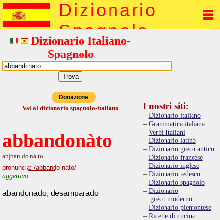
Dizionario
Spagnolo
Dizionario Italiano-
Spagnolo
Donazione
I nostri siti:
Vai al dizionario spagnolo-italiano
Dizionario italiano
Grammatica italiana
Verbi Italiani
abbandonàto
Dizionario latino
Dizionario greco antico
ab|ban|do|nà|to
Dizionario francese
Dizionario inglese
pronuncia: /abbandoˈnato/
Dizionario tedesco
aggettivo
Dizionario spagnolo
Dizionario
abandonado, desamparado
greco moderno
Dizionario piemontese
Ricette di cucina