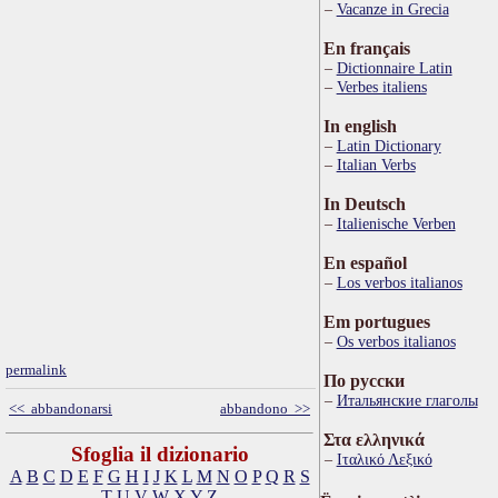
Vacanze in Grecia
En français
Dictionnaire Latin
Verbes italiens
In english
Latin Dictionary
Italian Verbs
In Deutsch
Italienische Verben
En español
Los verbos italianos
Em portugues
Os verbos italianos
permalink
По русски
Итальянские глаголы
<< abbandonarsi
abbandono >>
Στα ελληνικά
Sfoglia il dizionario
Ιταλικό Λεξικό
A
B
C
D
E
F
G
H
I
J
K
L
M
N
O
P
Q
R
S
T
U
V
W
X
Y
Z