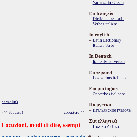
Vacanze in Grecia
En français
Dictionnaire Latin
Verbes italiens
In english
Latin Dictionary
Italian Verbs
In Deutsch
Italienische Verben
En español
Los verbos italianos
Em portugues
Os verbos italianos
permalink
По русски
Итальянские глаголы
<< abbasso!
abbattere >>
Στα ελληνικά
Locuzioni, modi di dire, esempi
Ιταλικό Λεξικό