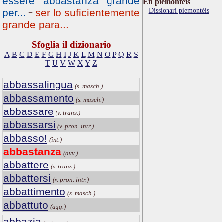
essere abbastanza grande
Ën piemontèis
Dissionari piemontèis
per...
ser lo suficientemente
=
grande para...
Sfoglia il dizionario
A
B
C
D
E
F
G
H
I
J
K
L
M
N
O
P
Q
R
S
T
U
V
W
X
Y
Z
abbassalingua
(s. masch.)
abbassamento
(s. masch.)
abbassare
(v. trans.)
abbassarsi
(v. pron. intr.)
abbasso!
(int.)
abbastanza
(avv.)
abbattere
(v. trans.)
abbattersi
(v. pron. intr.)
abbattimento
(s. masch.)
abbattuto
(agg.)
abbazia