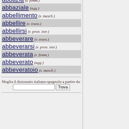
(s. femm.)
abbaziale
(agg.)
abbellimento
(s. masch.)
abbellire
(v. trans.)
abbellirsi
(v. pron. intr.)
abbeverare
(v. trans.)
abbeverarsi
(v. pron. intr.)
abbeverata
(s. femm.)
abbeverato
(agg.)
abbeveratoio
(s. masch.)
Sfoglia il dizionario italiano-spagnolo a partire da: