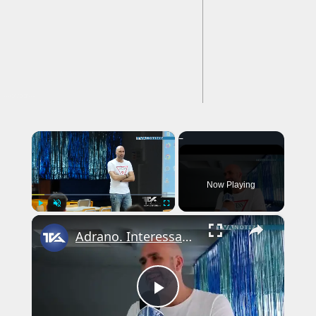
---CACHE---
×
Now Playing
×
Play
Unmute
Fullscreen
Adrano. Interessante incontro al liceo “Verga” con il prof. Fabio Gamberini. Studenti del Linguistic
Play