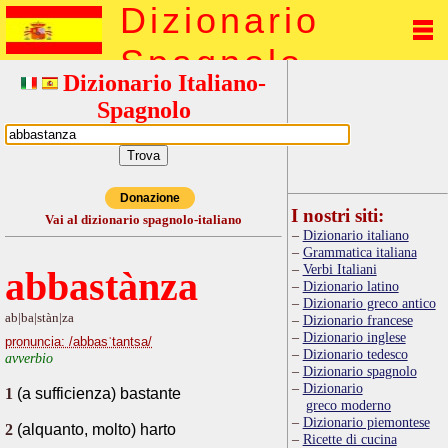
Dizionario
Spagnolo
Dizionario Italiano-
Spagnolo
Donazione
I nostri siti:
Vai al dizionario spagnolo-italiano
Dizionario italiano
Grammatica italiana
Verbi Italiani
abbastànza
Dizionario latino
Dizionario greco antico
ab|ba|stàn|za
Dizionario francese
Dizionario inglese
pronuncia: /abbasˈtantsa/
Dizionario tedesco
avverbio
Dizionario spagnolo
Dizionario
1
(a sufficienza) bastante
greco moderno
Dizionario piemontese
2
(alquanto, molto) harto
Ricette di cucina