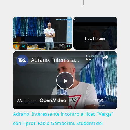
---CACHE---
×
Now Playing
×
Play
Unmute
Fullscreen
Adrano. Interessante incontro al liceo “Verga” con il prof. Fabio Gamberini. Studenti del Linguistic
Play
Watch on
Video
Adrano. Interessante incontro al liceo “Verga”
con il prof. Fabio Gamberini. Studenti del