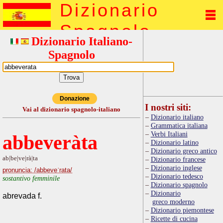
Dizionario
Spagnolo
Dizionario Italiano-
Spagnolo
Donazione
I nostri siti:
Vai al dizionario spagnolo-italiano
Dizionario italiano
Grammatica italiana
Verbi Italiani
abbeveràta
Dizionario latino
Dizionario greco antico
ab|be|ve|rà|ta
Dizionario francese
Dizionario inglese
pronuncia: /abbeveˈrata/
Dizionario tedesco
sostantivo femminile
Dizionario spagnolo
Dizionario
abrevada f.
greco moderno
Dizionario piemontese
Ricette di cucina