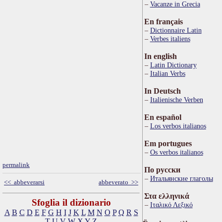
Vacanze in Grecia
En français
Dictionnaire Latin
Verbes italiens
In english
Latin Dictionary
Italian Verbs
In Deutsch
Italienische Verben
En español
Los verbos italianos
Em portugues
Os verbos italianos
permalink
По русски
Итальянские глаголы
<< abbeverarsi
abbeverato >>
Στα ελληνικά
Sfoglia il dizionario
Ιταλικό Λεξικό
A
B
C
D
E
F
G
H
I
J
K
L
M
N
O
P
Q
R
S
T
U
V
W
X
Y
Z