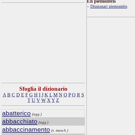
Ën piemontèis
Dissionari piemontèis
Sfoglia il dizionario
A
B
C
D
E
F
G
H
I
J
K
L
M
N
O
P
Q
R
S
T
U
V
W
X
Y
Z
abatterico
(agg.)
abbacchiato
(agg.)
abbaccinamento
(s. masch.)