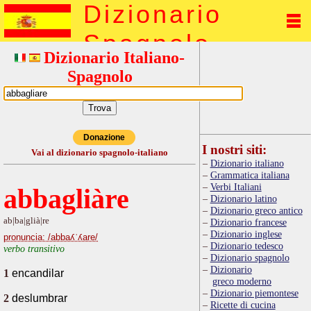
Dizionario
Spagnolo
Dizionario Italiano-
Spagnolo
Donazione
I nostri siti:
Vai al dizionario spagnolo-italiano
Dizionario italiano
Grammatica italiana
Verbi Italiani
abbagliàre
Dizionario latino
Dizionario greco antico
ab|ba|glià|re
Dizionario francese
Dizionario inglese
pronuncia: /abbaʎˈʎare/
Dizionario tedesco
verbo transitivo
Dizionario spagnolo
Dizionario
1
encandilar
greco moderno
Dizionario piemontese
2
deslumbrar
Ricette di cucina