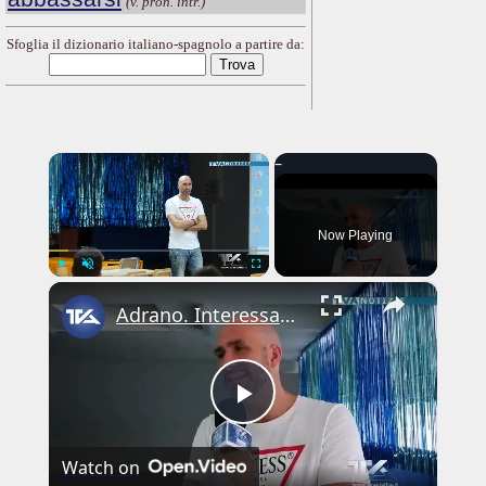
(v. pron. intr.)
Sfoglia il dizionario italiano-spagnolo a partire da:
---CACHE---
×
Now Playing
×
Play
Unmute
Fullscreen
Adrano. Interessante incontro al liceo “Verga” con il prof. Fabio Gamberini. Studenti del Linguistic
Play
Watch on