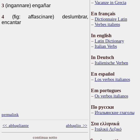
Vacanze in Grecia
3
(ingannare) engañar
En français
4
(fig: affascinare) deslumbrar,
Dictionnaire Latin
encantar
Verbes italiens
In english
Latin Dictionary
Italian Verbs
In Deutsch
Italienische Verben
En español
Los verbos italianos
Em portugues
Os verbos italianos
По русски
Итальянские глаголы
permalink
Στα ελληνικά
<< abbagliante
abbaglio >>
Ιταλικό Λεξικό
continua sotto