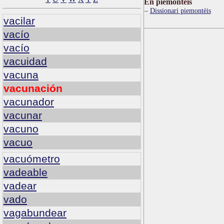
Ën piemontèis
Dissionari piemontèis
vacilar
vacío
vacío
vacuidad
vacuna
vacunación
vacunador
vacunar
vacuno
vacuo
vacuómetro
vadeable
vadear
vado
vagabundear