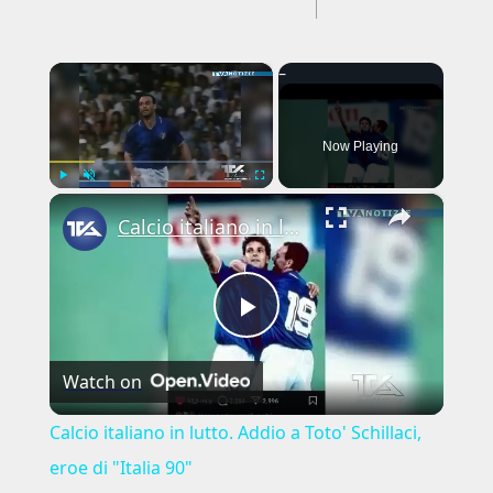
---CACHE---
×
Now Playing
×
Play
Unmute
Fullscreen
Calcio italiano in lutto. Addio a Toto' Schillaci, eroe di "Italia 90"
Play
Watch on
Video
Calcio italiano in lutto. Addio a Toto' Schillaci,
eroe di "Italia 90"