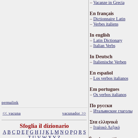
Vacanze in Grecia
En français
Dictionnaire Latin
Verbes italiens
In english
Latin Dictionary
Italian Verbs
In Deutsch
Italienische Verben
En español
Los verbos italianos
Em portugues
Os verbos italianos
permalink
По русски
Итальянские глаголы
<< vacuna
vacunador >>
Στα ελληνικά
Sfoglia il dizionario
Ιταλικό Λεξικό
A
B
C
D
E
F
G
H
I
J
K
L
M
N
O
P
Q
R
S
T
U
V
W
X
Y
Z