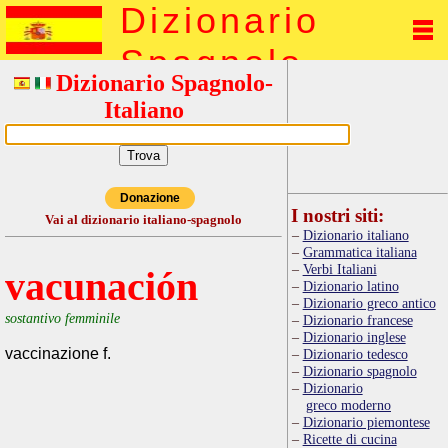
Dizionario
Spagnolo
Dizionario Spagnolo-
Italiano
Donazione
I nostri siti:
Vai al dizionario italiano-spagnolo
Dizionario italiano
Grammatica italiana
Verbi Italiani
vacunación
Dizionario latino
Dizionario greco antico
sostantivo femminile
Dizionario francese
Dizionario inglese
vaccinazione f.
Dizionario tedesco
Dizionario spagnolo
Dizionario
greco moderno
Dizionario piemontese
Ricette di cucina