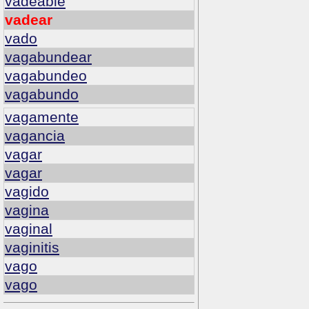
vadeable
vadear
vado
vagabundear
vagabundeo
vagabundo
vagamente
vagancia
vagar
vagar
vagido
vagina
vaginal
vaginitis
vago
vago