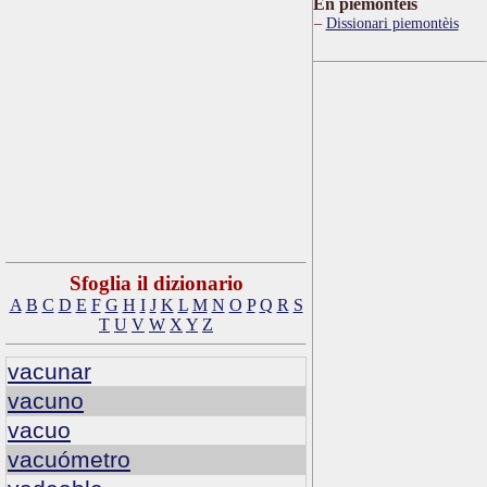
Ën piemontèis
Dissionari piemontèis
Sfoglia il dizionario
A
B
C
D
E
F
G
H
I
J
K
L
M
N
O
P
Q
R
S
T
U
V
W
X
Y
Z
vacunar
vacuno
vacuo
vacuómetro