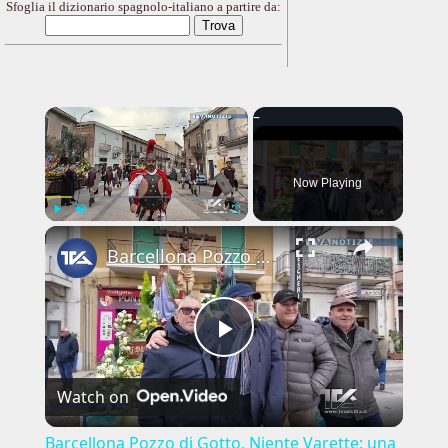
Sfoglia il dizionario spagnolo-italiano a partire da:
---CACHE---
×
Now Playing
×
Play
Unmute
Fullscreen
Barcellona Pozzo di Gotto. Niente Varette: una scelta tra fede e tutela
Play
Watch on
Video
Barcellona Pozzo di Gotto. Niente Varette: una