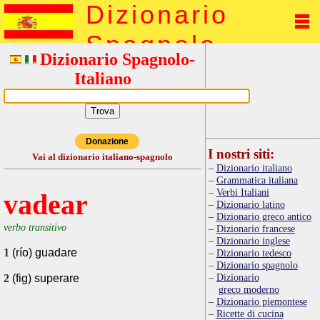
Dizionario
Spagnolo
Dizionario Spagnolo-
Italiano
Donazione
I nostri siti:
Vai al dizionario italiano-spagnolo
Dizionario italiano
Grammatica italiana
Verbi Italiani
vadear
Dizionario latino
Dizionario greco antico
verbo transitivo
Dizionario francese
Dizionario inglese
1
(río) guadare
Dizionario tedesco
Dizionario spagnolo
Dizionario
2
(fig) superare
greco moderno
Dizionario piemontese
Ricette di cucina