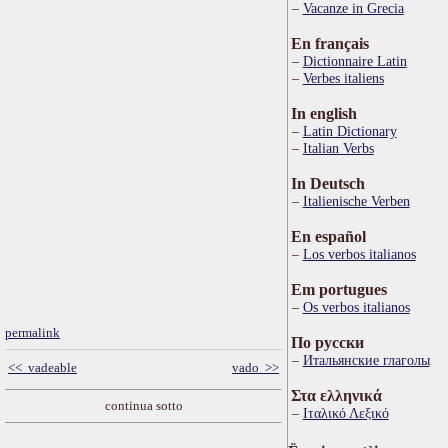
Vacanze in Grecia
En français
Dictionnaire Latin
Verbes italiens
In english
Latin Dictionary
Italian Verbs
In Deutsch
Italienische Verben
En español
Los verbos italianos
Em portugues
Os verbos italianos
permalink
По русски
Итальянские глаголы
<< vadeable
vado >>
Στα ελληνικά
continua sotto
Ιταλικό Λεξικό