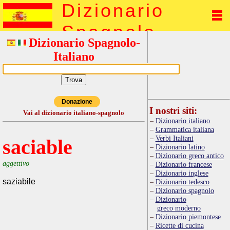
Dizionario
Spagnolo
Dizionario Spagnolo-
Italiano
Donazione
I nostri siti:
Vai al dizionario italiano-spagnolo
Dizionario italiano
Grammatica italiana
Verbi Italiani
saciable
Dizionario latino
Dizionario greco antico
aggettivo
Dizionario francese
Dizionario inglese
saziabile
Dizionario tedesco
Dizionario spagnolo
Dizionario
greco moderno
Dizionario piemontese
Ricette di cucina