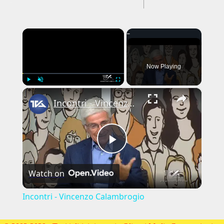
---CACHE---
×
Now Playing
×
Play
Unmute
Fullscreen
Incontri - Vincenzo Calambrogio
Play
Watch on
Video
Incontri - Vincenzo Calambrogio