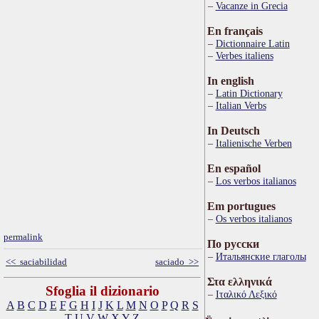
Vacanze in Grecia
En français
Dictionnaire Latin
Verbes italiens
In english
Latin Dictionary
Italian Verbs
In Deutsch
Italienische Verben
En español
Los verbos italianos
Em portugues
Os verbos italianos
permalink
По русски
Итальянские глаголы
<< saciabilidad
saciado >>
Στα ελληνικά
Sfoglia il dizionario
Ιταλικό Λεξικό
A
B
C
D
E
F
G
H
I
J
K
L
M
N
O
P
Q
R
S
T
U
V
W
X
Y
Z