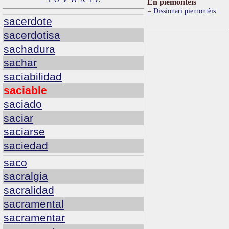
Ën piemontèis
Dissionari piemontèis
sacerdote
sacerdotisa
sachadura
sachar
saciabilidad
saciable
saciado
saciar
saciarse
saciedad
saco
sacralgia
sacralidad
sacramental
sacramentar