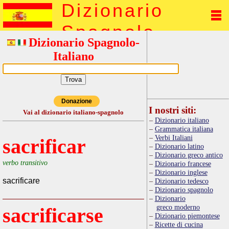
Dizionario
Spagnolo
Dizionario Spagnolo-
Italiano
Donazione
I nostri siti:
Vai al dizionario italiano-spagnolo
Dizionario italiano
Grammatica italiana
Verbi Italiani
sacrificar
Dizionario latino
Dizionario greco antico
verbo transitivo
Dizionario francese
Dizionario inglese
sacrificare
Dizionario tedesco
Dizionario spagnolo
Dizionario
greco moderno
sacrificarse
Dizionario piemontese
Ricette di cucina