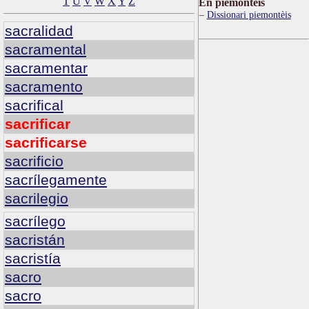
T
U
V
W
X
Y
Z
Ën piemontèis
Dissionari piemontèis
sacralidad
sacramental
sacramentar
sacramento
sacrifical
sacrificar
sacrificarse
sacrificio
sacrílegamente
sacrilegio
sacrílego
sacristán
sacristía
sacro
sacro