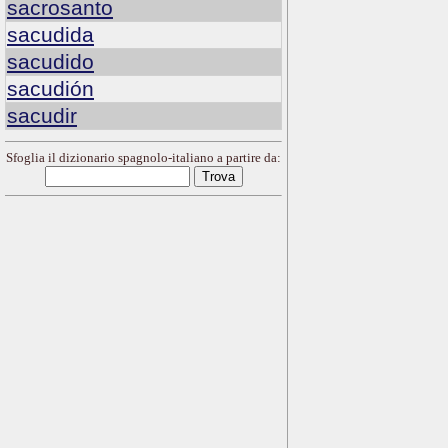
sacrosanto
sacudida
sacudido
sacudión
sacudir
Sfoglia il dizionario spagnolo-italiano a partire da: