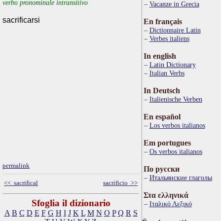
verbo pronominale intransitivo
Vacanze in Grecia
sacrificarsi
En français
Dictionnaire Latin
Verbes italiens
In english
Latin Dictionary
Italian Verbs
In Deutsch
Italienische Verben
En español
Los verbos italianos
Em portugues
Os verbos italianos
permalink
По русски
Итальянские глаголы
<< sacrifical
sacrificio >>
Στα ελληνικά
Sfoglia il dizionario
Ιταλικό Λεξικό
A
B
C
D
E
F
G
H
I
J
K
L
M
N
O
P
Q
R
S