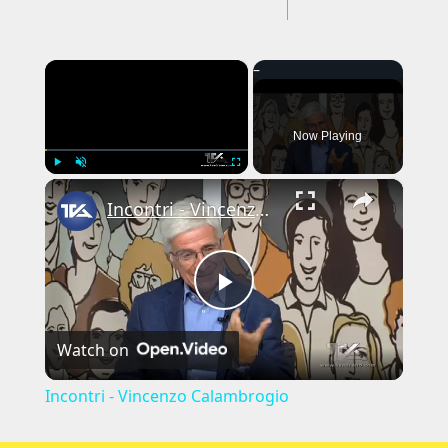
---CACHE---
×
Now Playing
×
Play
Unmute
Fullscreen
Incontri - Vincenzo Calambrogio
Play
Watch on
Video
Incontri - Vincenzo Calambrogio