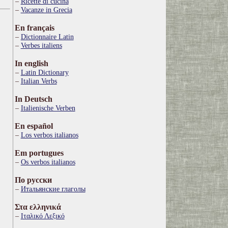
Ricette di cucina
Vacanze in Grecia
En français
Dictionnaire Latin
Verbes italiens
In english
Latin Dictionary
Italian Verbs
In Deutsch
Italienische Verben
En español
Los verbos italianos
Em portugues
Os verbos italianos
По русски
Итальянские глаголы
Στα ελληνικά
Ιταλικό Λεξικό