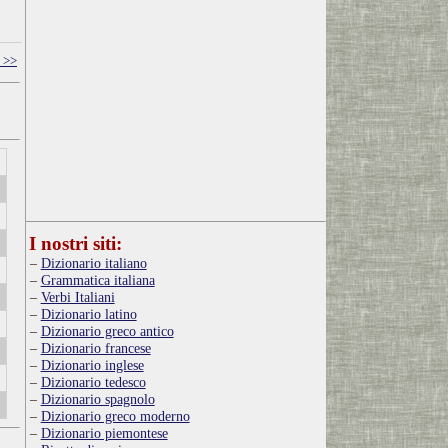
 >>
I nostri siti:
Dizionario italiano
Grammatica italiana
Verbi Italiani
Dizionario latino
Dizionario greco antico
Dizionario francese
Dizionario inglese
Dizionario tedesco
Dizionario spagnolo
Dizionario greco moderno
Dizionario piemontese