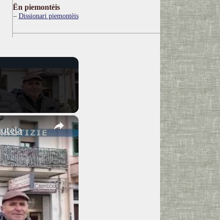
Ën piemontèis
Dissionari piemontèis
×
tutela