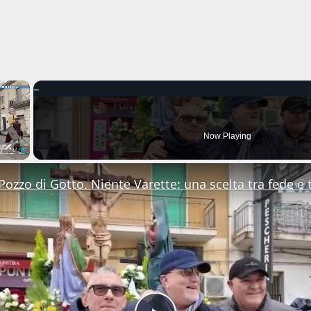
×
Now Playing
Fullscreen
Pozzo di Gotto. Niente Varette: una scelta tra fede e 