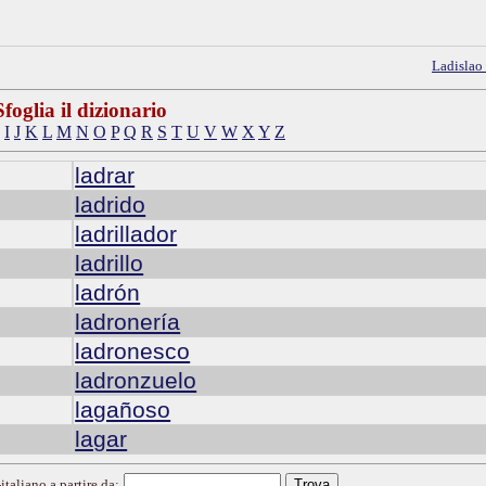
Ladislao
Sfoglia il dizionario
I
J
K
L
M
N
O
P
Q
R
S
T
U
V
W
X
Y
Z
ladrar
ladrido
ladrillador
ladrillo
ladrón
ladronería
ladronesco
ladronzuelo
lagañoso
lagar
italiano a partire da: