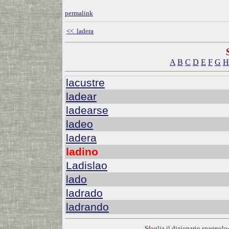
permalink
<< ladera
A
B
C
D
E
F
G
H
lacustre
ladear
ladearse
ladeo
ladera
ladino
Ladislao
lado
ladrado
ladrando
Sfoglia il dizionario spagnolo-