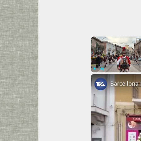
Play
Unmute
Barcellona 