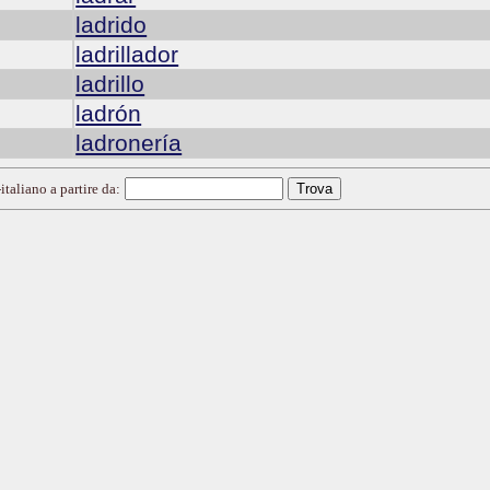
ladrido
ladrillador
ladrillo
ladrón
ladronería
italiano a partire da: