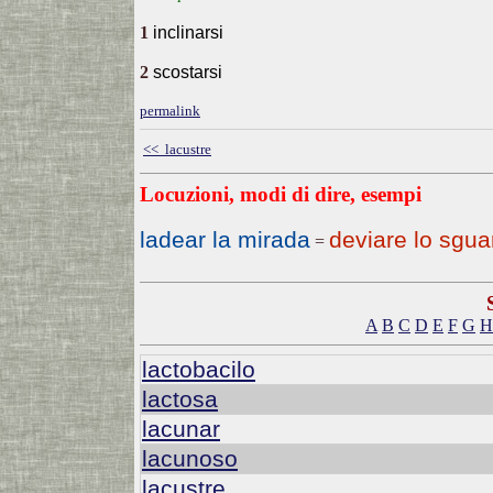
1
inclinarsi
2
scostarsi
permalink
<< lacustre
Locuzioni, modi di dire, esempi
ladear la mirada
deviare lo sgua
=
A
B
C
D
E
F
G
H
lactobacilo
lactosa
lacunar
lacunoso
lacustre