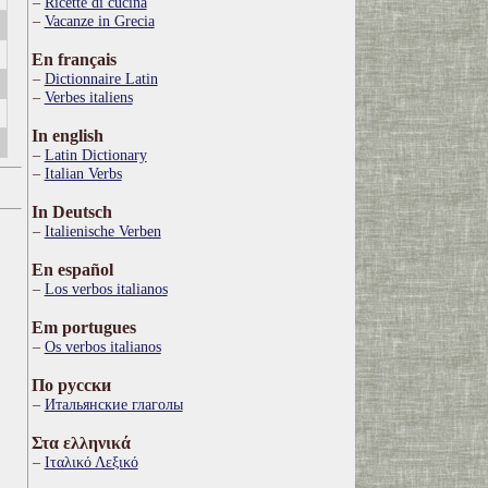
Ricette di cucina
Vacanze in Grecia
En français
Dictionnaire Latin
Verbes italiens
In english
Latin Dictionary
Italian Verbs
In Deutsch
Italienische Verben
En español
Los verbos italianos
Em portugues
Os verbos italianos
По русски
Итальянские глаголы
Στα ελληνικά
Ιταλικό Λεξικό