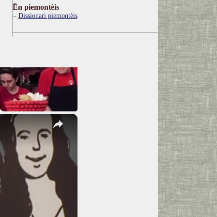
Ën piemontèis
Dissionari piemontèis
×