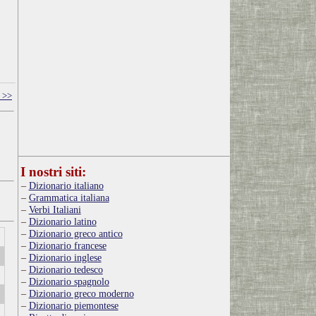
 >>
I nostri siti:
Dizionario italiano
Grammatica italiana
Verbi Italiani
Dizionario latino
Dizionario greco antico
Dizionario francese
Dizionario inglese
Dizionario tedesco
Dizionario spagnolo
Dizionario greco moderno
Dizionario piemontese