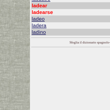
ladear
ladearse
ladeo
ladera
ladino
Sfoglia il dizionario spagnolo-