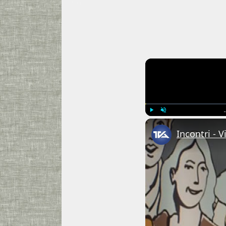
---CACHE---
Play
Unmute
Incontri - 