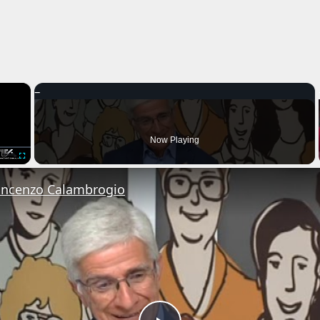
×
Now Playing
Fullscreen
Vincenzo Calambrogio