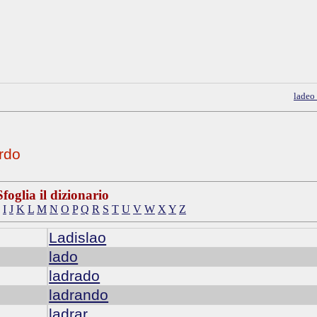
ladeo
rdo
Sfoglia il dizionario
I
J
K
L
M
N
O
P
Q
R
S
T
U
V
W
X
Y
Z
Ladislao
lado
ladrado
ladrando
ladrar