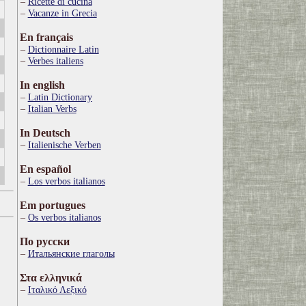
Ricette di cucina
Vacanze in Grecia
En français
Dictionnaire Latin
Verbes italiens
In english
Latin Dictionary
Italian Verbs
In Deutsch
Italienische Verben
En español
Los verbos italianos
Em portugues
Os verbos italianos
По русски
Итальянские глаголы
Στα ελληνικά
Ιταλικό Λεξικό