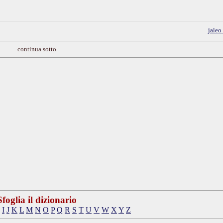
jaleo
continua sotto
Sfoglia il dizionario
I
J
K
L
M
N
O
P
Q
R
S
T
U
V
W
X
Y
Z