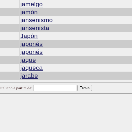
jamelgo
jamón
jansenismo
jansenista
Japón
japonés
japonés
jaque
jaqueca
jarabe
italiano a partire da: