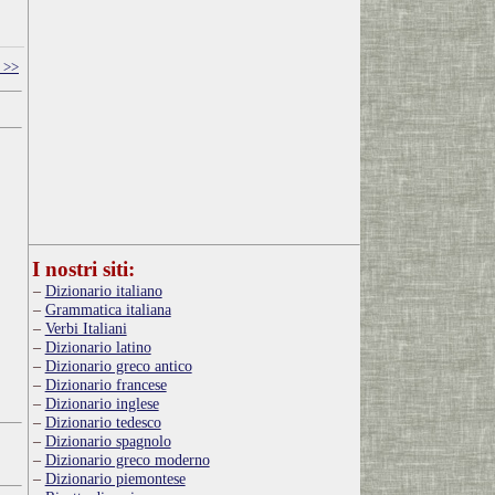
 >>
I nostri siti:
Dizionario italiano
Grammatica italiana
Verbi Italiani
Dizionario latino
Dizionario greco antico
Dizionario francese
Dizionario inglese
Dizionario tedesco
Dizionario spagnolo
Dizionario greco moderno
Dizionario piemontese