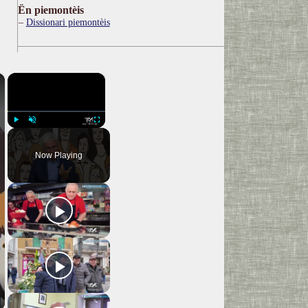
Ën piemontèis
Dissionari piemontèis
×
×
Play
Unmute
Fullscreen
Now Playing