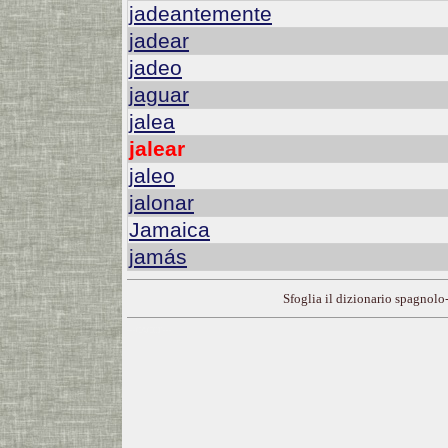
jadeantemente
jadear
jadeo
jaguar
jalea
jalear
jaleo
jalonar
Jamaica
jamás
Sfoglia il dizionario spagnolo-
---CACHE---