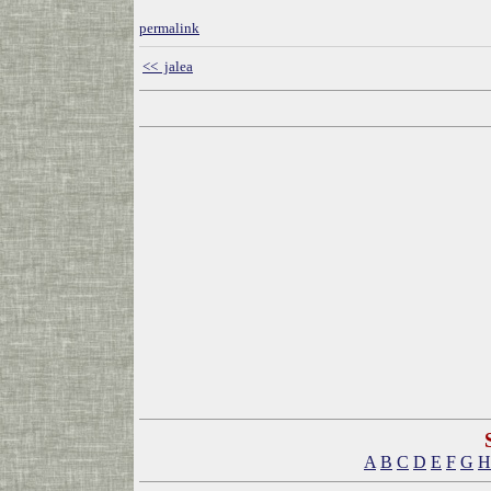
permalink
<< jalea
A
B
C
D
E
F
G
H