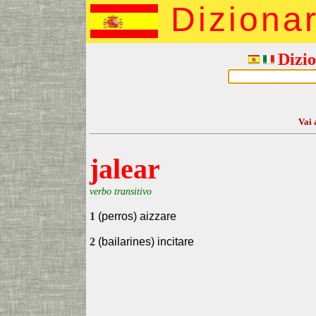
Diziona
Dizio
Vai 
jalear
verbo transitivo
1
(perros) aizzare
2
(bailarines) incitare