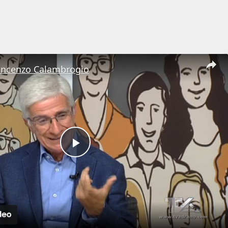
Vincenzo Calambrogio
Play
Video