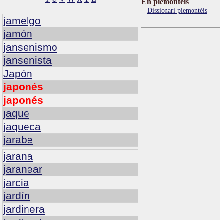
Ën piemontèis
Dissionari piemontèis
jamelgo
jamón
jansenismo
jansenista
Japón
japonés
japonés
jaque
jaqueca
jarabe
jarana
jaranear
jarcia
jardín
jardinera