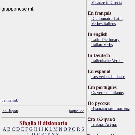
Vacanze in Grecia
giapponese mf.
En français
Dictionnaire Latin
Verbes italiens
In english
Latin Dictionary
Italian Verbs
In Deutsch
Italienische Verben
En español
Los verbos italianos
Em portugues
Os verbos italianos
permalink
По русски
Итальянские глаголы
<< Japón
jaque >>
Στα ελληνικά
Sfoglia il dizionario
Ιταλικό Λεξικό
A
B
C
D
E
F
G
H
I
J
K
L
M
N
O
P
Q
R
S
T
U
V
W
X
Y
Z