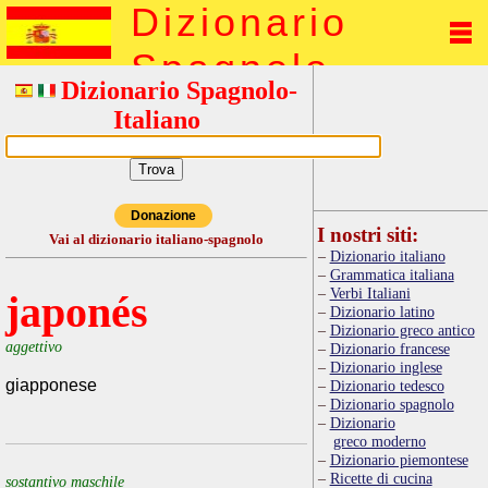
Dizionario
Spagnolo
Dizionario Spagnolo-
Italiano
Donazione
I nostri siti:
Vai al dizionario italiano-spagnolo
Dizionario italiano
Grammatica italiana
Verbi Italiani
japonés
Dizionario latino
Dizionario greco antico
aggettivo
Dizionario francese
Dizionario inglese
giapponese
Dizionario tedesco
Dizionario spagnolo
Dizionario
greco moderno
Dizionario piemontese
Ricette di cucina
sostantivo maschile