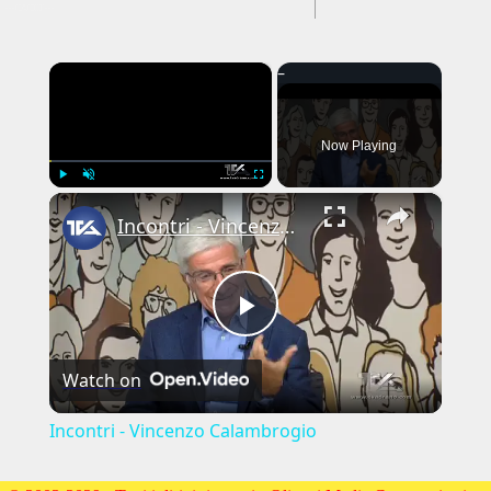
---CACHE---
×
Now Playing
×
Play
Unmute
Fullscreen
Incontri - Vincenzo Calambrogio
Play
Watch on
Video
Incontri - Vincenzo Calambrogio