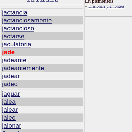
Ën piemontèis
Dissionari piemontèis
jactancia
jactanciosamente
jactancioso
jactarse
jaculatoria
jade
jadeante
jadeantemente
jadear
jadeo
jaguar
jalea
jalear
jaleo
jalonar