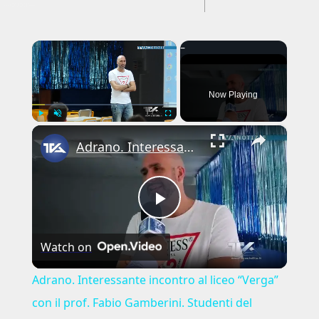
---CACHE---
×
Now Playing
×
Play
Unmute
Fullscreen
Adrano. Interessante incontro al liceo “Verga” con il prof. Fabio Gamberini. Studenti del Linguistic
Play
Watch on
Video
Adrano. Interessante incontro al liceo “Verga”
con il prof. Fabio Gamberini. Studenti del