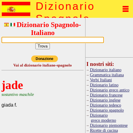
Dizionario
Spagnolo
Dizionario Spagnolo-
Italiano
Donazione
I nostri siti:
Vai al dizionario italiano-spagnolo
Dizionario italiano
Grammatica italiana
Verbi Italiani
jade
Dizionario latino
Dizionario greco antico
sostantivo maschile
Dizionario francese
Dizionario inglese
giada f.
Dizionario tedesco
Dizionario spagnolo
Dizionario
greco moderno
Dizionario piemontese
Ricette di cucina