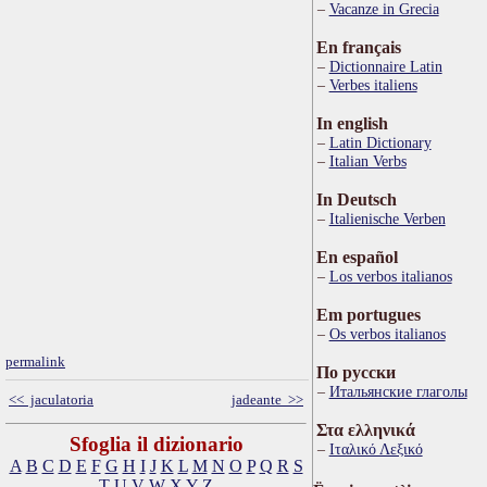
Vacanze in Grecia
En français
Dictionnaire Latin
Verbes italiens
In english
Latin Dictionary
Italian Verbs
In Deutsch
Italienische Verben
En español
Los verbos italianos
Em portugues
Os verbos italianos
permalink
По русски
Итальянские глаголы
<< jaculatoria
jadeante >>
Στα ελληνικά
Sfoglia il dizionario
Ιταλικό Λεξικό
A
B
C
D
E
F
G
H
I
J
K
L
M
N
O
P
Q
R
S
T
U
V
W
X
Y
Z