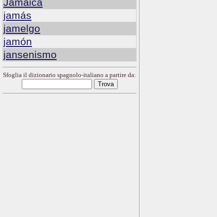
Jamaica
jamás
jamelgo
jamón
jansenismo
Sfoglia il dizionario spagnolo-italiano a partire da: