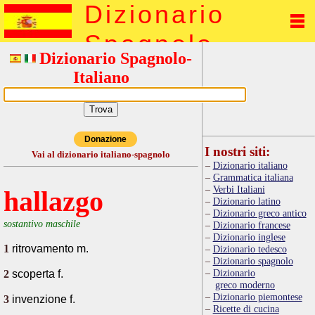
Dizionario
Spagnolo
Dizionario Spagnolo-
Italiano
Donazione
I nostri siti:
Vai al dizionario italiano-spagnolo
Dizionario italiano
Grammatica italiana
Verbi Italiani
hallazgo
Dizionario latino
Dizionario greco antico
sostantivo maschile
Dizionario francese
Dizionario inglese
1
ritrovamento m.
Dizionario tedesco
Dizionario spagnolo
Dizionario
2
scoperta f.
greco moderno
Dizionario piemontese
3
invenzione f.
Ricette di cucina