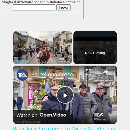
Sfoglia il dizionario spagnolo-italiano a partire da:
---CACHE---
×
Now Playing
×
Play
Unmute
Fullscreen
Barcellona Pozzo di Gotto. Niente Varette: una scelta tra fede e tutela
Play
Watch on
Video
Barcellona Pozzo di Gotto. Niente Varette: una