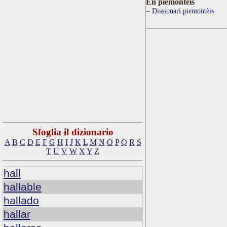
Ën piemontèis
Dissionari piemontèis
Sfoglia il dizionario
A
B
C
D
E
F
G
H
I
J
K
L
M
N
O
P
Q
R
S
T
U
V
W
X
Y
Z
hall
hallable
hallado
hallar