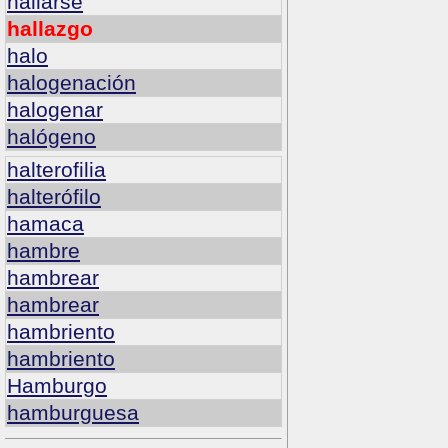
hallarse
hallazgo
halo
halogenación
halogenar
halógeno
halterofilia
halterófilo
hamaca
hambre
hambrear
hambrear
hambriento
hambriento
Hamburgo
hamburguesa