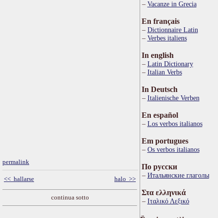
Vacanze in Grecia
En français
Dictionnaire Latin
Verbes italiens
In english
Latin Dictionary
Italian Verbs
In Deutsch
Italienische Verben
En español
Los verbos italianos
Em portugues
Os verbos italianos
permalink
По русски
Итальянские глаголы
<< hallarse
halo >>
Στα ελληνικά
continua sotto
Ιταλικό Λεξικό