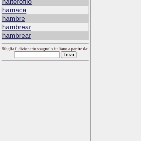
halterófilo
hamaca
hambre
hambrear
hambrear
Sfoglia il dizionario spagnolo-italiano a partire da: