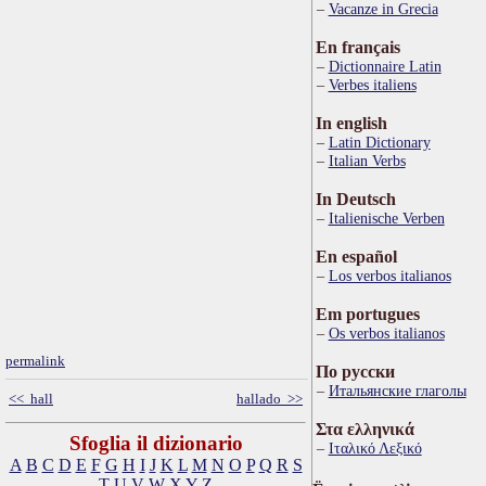
Vacanze in Grecia
En français
Dictionnaire Latin
Verbes italiens
In english
Latin Dictionary
Italian Verbs
In Deutsch
Italienische Verben
En español
Los verbos italianos
Em portugues
Os verbos italianos
permalink
По русски
Итальянские глаголы
<< hall
hallado >>
Στα ελληνικά
Sfoglia il dizionario
Ιταλικό Λεξικό
A
B
C
D
E
F
G
H
I
J
K
L
M
N
O
P
Q
R
S
T
U
V
W
X
Y
Z