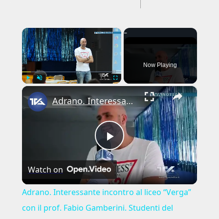
---CACHE---
×
Now Playing
×
Play
Unmute
Fullscreen
Adrano. Interessante incontro al liceo “Verga” con il prof. Fabio Gamberini. Studenti del Linguistic
Play
Watch on
Video
Adrano. Interessante incontro al liceo “Verga”
con il prof. Fabio Gamberini. Studenti del