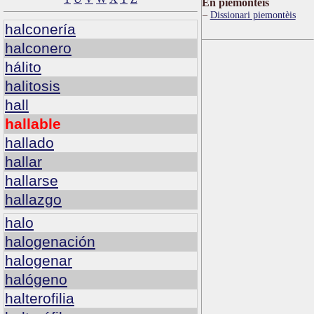
Ën piemontèis
Dissionari piemontèis
halconería
halconero
hálito
halitosis
hall
hallable
hallado
hallar
hallarse
hallazgo
halo
halogenación
halogenar
halógeno
halterofilia