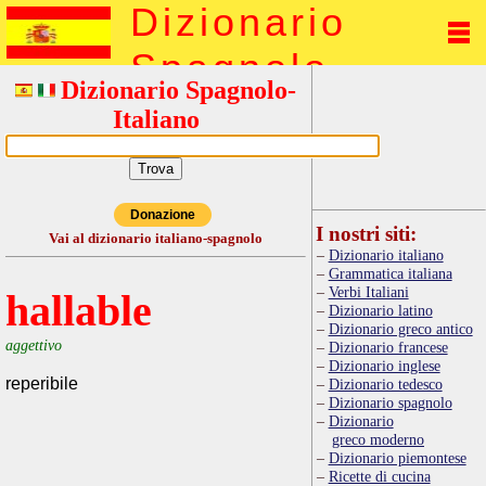
Dizionario
Spagnolo
Dizionario Spagnolo-
Italiano
Donazione
I nostri siti:
Vai al dizionario italiano-spagnolo
Dizionario italiano
Grammatica italiana
Verbi Italiani
hallable
Dizionario latino
Dizionario greco antico
aggettivo
Dizionario francese
Dizionario inglese
reperibile
Dizionario tedesco
Dizionario spagnolo
Dizionario
greco moderno
Dizionario piemontese
Ricette di cucina