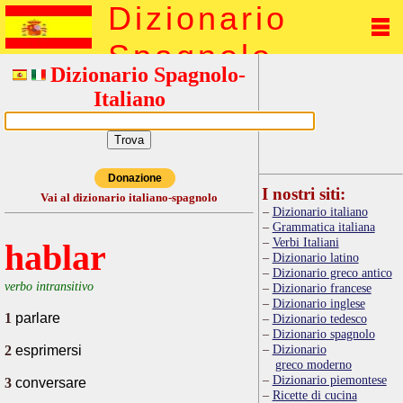
Dizionario
Spagnolo
Dizionario Spagnolo-
Italiano
Donazione
I nostri siti:
Vai al dizionario italiano-spagnolo
Dizionario italiano
Grammatica italiana
Verbi Italiani
hablar
Dizionario latino
Dizionario greco antico
verbo intransitivo
Dizionario francese
Dizionario inglese
1
parlare
Dizionario tedesco
Dizionario spagnolo
Dizionario
2
esprimersi
greco moderno
Dizionario piemontese
3
conversare
Ricette di cucina