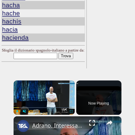
hacha
hache
hachís
hacia
hacienda
Sfoglia il dizionario spagnolo-italiano a partire da:
---CACHE---
×
Now Playing
×
Play
Unmute
Fullscreen
Adrano. Interessante incontro al liceo “Verga” con il prof. Fabio Gamberini. Studenti del Linguistic