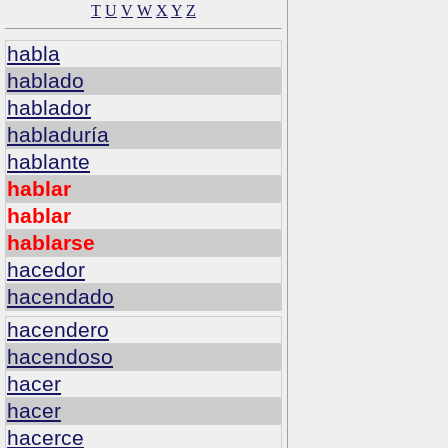
T
U
V
W
X
Y
Z
habla
hablado
hablador
habladuría
hablante
hablar
hablar
hablarse
hacedor
hacendado
hacendero
hacendoso
hacer
hacer
hacerce