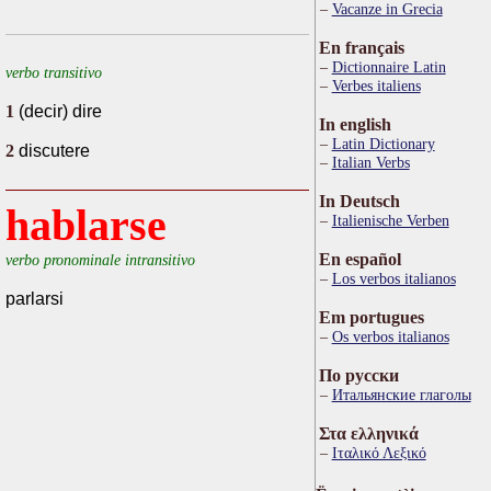
Vacanze in Grecia
En français
Dictionnaire Latin
verbo transitivo
Verbes italiens
1
(decir) dire
In english
Latin Dictionary
2
discutere
Italian Verbs
In Deutsch
hablarse
Italienische Verben
En español
verbo pronominale intransitivo
Los verbos italianos
parlarsi
Em portugues
Os verbos italianos
По русски
Итальянские глаголы
Στα ελληνικά
Ιταλικό Λεξικό