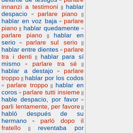
=
innanzi a testimoni
hablar
||
despacio
parlare piano
=
||
hablar en voz baja
parlare
=
piano
hablar quedamente
||
=
parlare piano
hablar en
||
serio
parlare sul serio
=
||
hablar entre dientes
parlare
=
tra i denti
hablar para sí
||
mismo
parlare tra sé
=
||
hablar a destajo
parlare
=
troppo
hablar por los codos
||
parlare troppo
hablar en
=
||
coros
parlare tutti insieme
=
||
hable despacio, por favor
=
parli lentamente, per favore
||
habló después de su
hermano
parlò dopo il
=
fratello
reventaba por
||