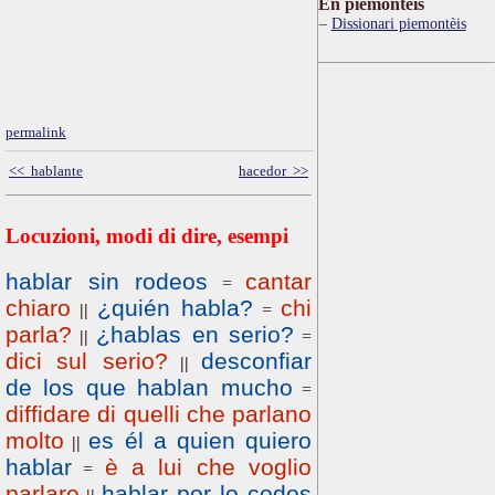
Ën piemontèis
Dissionari piemontèis
permalink
<< hablante
hacedor >>
Locuzioni, modi di dire, esempi
hablar sin rodeos
cantar
=
chiaro
¿quién habla?
chi
||
=
parla?
¿hablas en serio?
||
=
dici sul serio?
desconfiar
||
de los que hablan mucho
=
diffidare di quelli che parlano
molto
es él a quien quiero
||
hablar
è a lui che voglio
=
parlare
hablar por lo codos