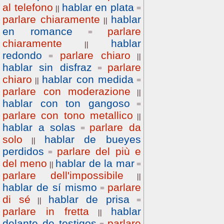
al telefono
hablar en plata
||
=
parlare chiaramente
hablar
||
en romance
parlare
=
chiaramente
hablar
||
redondo
parlare chiaro
=
||
hablar sin disfraz
parlare
=
chiaro
hablar con medida
||
=
parlare con moderazione
||
hablar con ton gangoso
=
parlare con tono metallico
||
hablar a solas
parlare da
=
solo
hablar de bueyes
||
perdidos
parlare del più e
=
del meno
hablar de la mar
||
=
parlare dell'impossibile
||
hablar de sí mismo
parlare
=
di sé
hablar de prisa
||
=
parlare in fretta
hablar
||
delante de testigos
parlare