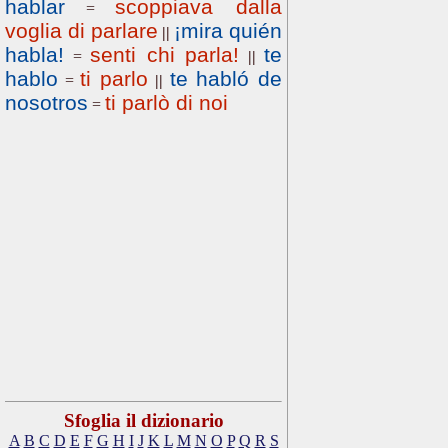
hablar
scoppiava dalla
=
voglia di parlare
¡mira quién
||
habla!
senti chi parla!
te
=
||
hablo
ti parlo
te habló de
=
||
nosotros
ti parlò di noi
=
Sfoglia il dizionario
A
B
C
D
E
F
G
H
I
J
K
L
M
N
O
P
Q
R
S