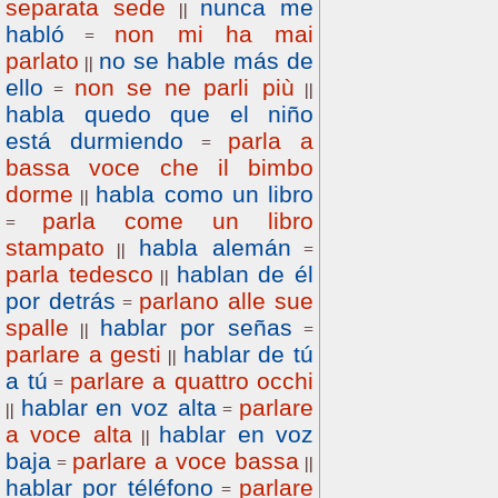
separata sede
nunca me
||
habló
non mi ha mai
=
parlato
no se hable más de
||
ello
non se ne parli più
=
||
habla quedo que el niño
está durmiendo
parla a
=
bassa voce che il bimbo
dorme
habla como un libro
||
parla come un libro
=
stampato
habla alemán
||
=
parla tedesco
hablan de él
||
por detrás
parlano alle sue
=
spalle
hablar por señas
||
=
parlare a gesti
hablar de tú
||
a tú
parlare a quattro occhi
=
hablar en voz alta
parlare
||
=
a voce alta
hablar en voz
||
baja
parlare a voce bassa
=
||
hablar por téléfono
parlare
=