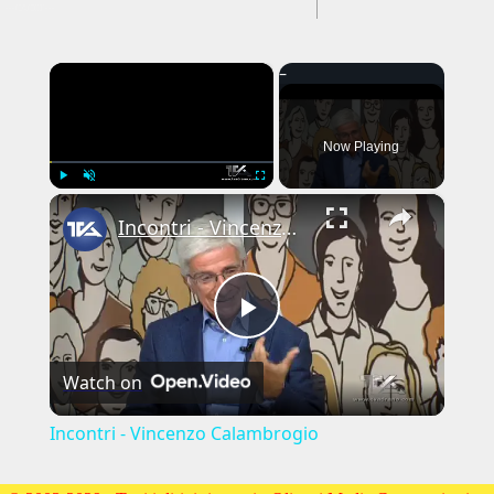
---CACHE---
×
Now Playing
×
Play
Unmute
Fullscreen
Incontri - Vincenzo Calambrogio
Play
Watch on
Video
Incontri - Vincenzo Calambrogio