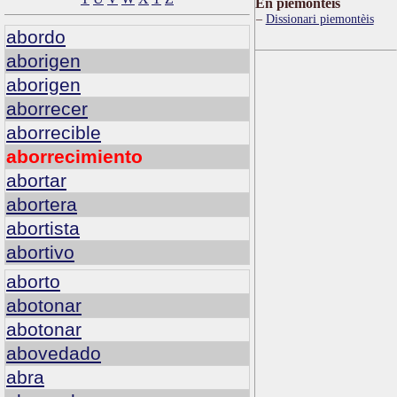
Ën piemontèis
Dissionari piemontèis
abordo
aborigen
aborigen
aborrecer
aborrecible
aborrecimiento
abortar
abortera
abortista
abortivo
aborto
abotonar
abotonar
abovedado
abra