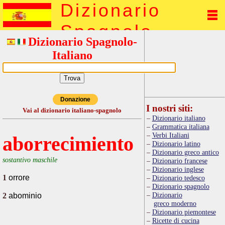
Dizionario
Spagnolo
Dizionario Spagnolo-
Italiano
Donazione
I nostri siti:
Vai al dizionario italiano-spagnolo
Dizionario italiano
Grammatica italiana
Verbi Italiani
aborrecimiento
Dizionario latino
Dizionario greco antico
sostantivo maschile
Dizionario francese
Dizionario inglese
1
orrore
Dizionario tedesco
Dizionario spagnolo
Dizionario
2
abominio
greco moderno
Dizionario piemontese
Ricette di cucina