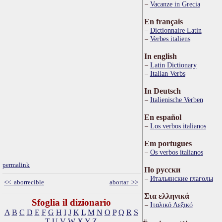
Vacanze in Grecia
En français
Dictionnaire Latin
Verbes italiens
In english
Latin Dictionary
Italian Verbs
In Deutsch
Italienische Verben
En español
Los verbos italianos
Em portugues
Os verbos italianos
permalink
По русски
Итальянские глаголы
<< aborrecible
abortar >>
Στα ελληνικά
Sfoglia il dizionario
Ιταλικό Λεξικό
A
B
C
D
E
F
G
H
I
J
K
L
M
N
O
P
Q
R
S
T
U
V
W
X
Y
Z