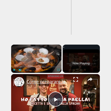
---CACHE---
×
Now Playing
×
Play
Unmute
Fullscreen
Come preparare la PAELLA autentica: i SEGRETI dello chef POVEDILLA
Play