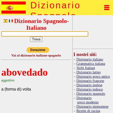
Dizionario
Spagnolo
Dizionario Spagnolo-
Italiano
Donazione
I nostri siti:
Vai al dizionario italiano-spagnolo
Dizionario italiano
Grammatica italiana
Verbi Italiani
abovedado
Dizionario latino
Dizionario greco antico
aggettivo
Dizionario francese
Dizionario inglese
a (forma di) volta
Dizionario tedesco
Dizionario spagnolo
Dizionario
greco moderno
Dizionario piemontese
Ricette di cucina