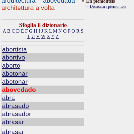
arquitectura abovedada
=
Ën piemontèis
Dissionari piemontèis
architettura a volta
Sfoglia il dizionario
A
B
C
D
E
F
G
H
I
J
K
L
M
N
O
P
Q
R
S
T
U
V
W
X
Y
Z
abortista
abortivo
aborto
abotonar
abotonar
abovedado
abra
abrasado
abrasador
abrasar
abrasar