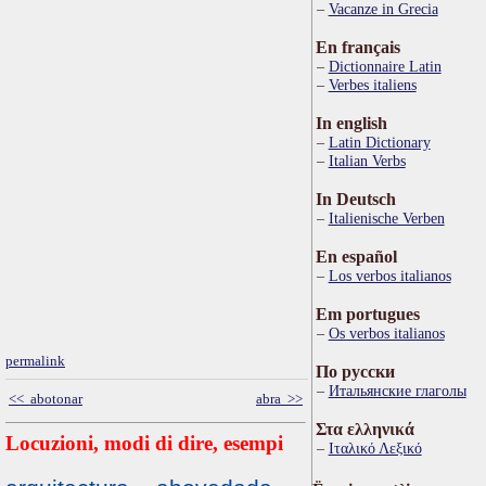
Vacanze in Grecia
En français
Dictionnaire Latin
Verbes italiens
In english
Latin Dictionary
Italian Verbs
In Deutsch
Italienische Verben
En español
Los verbos italianos
Em portugues
Os verbos italianos
permalink
По русски
Итальянские глаголы
<< abotonar
abra >>
Στα ελληνικά
Locuzioni, modi di dire, esempi
Ιταλικό Λεξικό