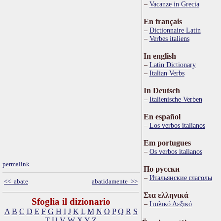
Vacanze in Grecia
En français
Dictionnaire Latin
Verbes italiens
In english
Latin Dictionary
Italian Verbs
In Deutsch
Italienische Verben
En español
Los verbos italianos
Em portugues
Os verbos italianos
permalink
По русски
Итальянские глаголы
<< abate
abatidamente >>
Στα ελληνικά
Sfoglia il dizionario
Ιταλικό Λεξικό
A
B
C
D
E
F
G
H
I
J
K
L
M
N
O
P
Q
R
S
T
U
V
W
X
Y
Z