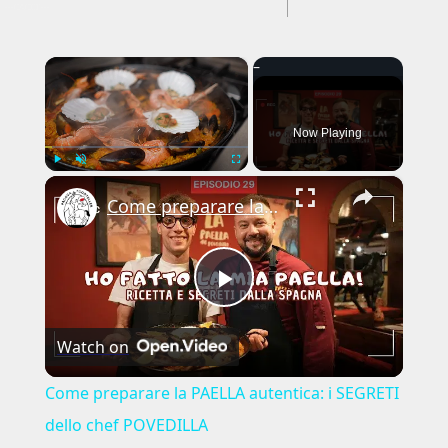
---CACHE---
×
Now Playing
×
Play
Unmute
Fullscreen
Come preparare la PAELLA autentica: i SEGRETI dello chef POVEDILLA
Play
Watch on
Video
Come preparare la PAELLA autentica: i SEGRETI
dello chef POVEDILLA