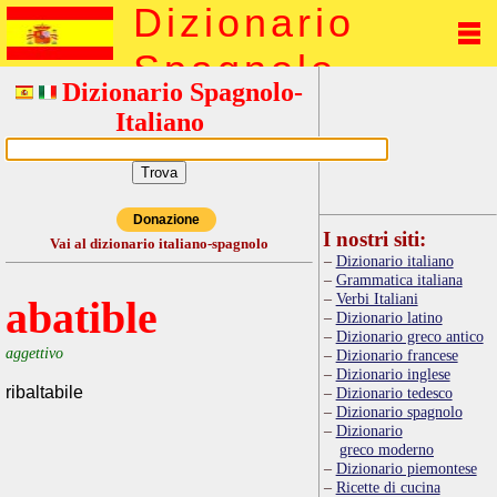
Dizionario
Spagnolo
Dizionario Spagnolo-
Italiano
Donazione
I nostri siti:
Vai al dizionario italiano-spagnolo
Dizionario italiano
Grammatica italiana
Verbi Italiani
abatible
Dizionario latino
Dizionario greco antico
aggettivo
Dizionario francese
Dizionario inglese
ribaltabile
Dizionario tedesco
Dizionario spagnolo
Dizionario
greco moderno
Dizionario piemontese
Ricette di cucina