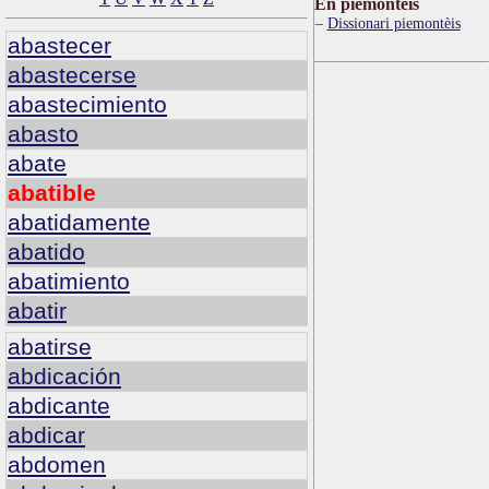
Ën piemontèis
Dissionari piemontèis
abastecer
abastecerse
abastecimiento
abasto
abate
abatible
abatidamente
abatido
abatimiento
abatir
abatirse
abdicación
abdicante
abdicar
abdomen