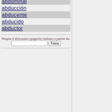
abdominal
abducción
abducente
abducido
abductor
Sfoglia il dizionario spagnolo-italiano a partire da: