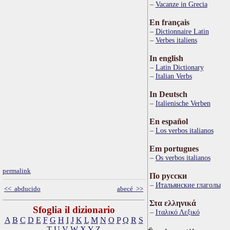
Vacanze in Grecia
En français
Dictionnaire Latin
Verbes italiens
In english
Latin Dictionary
Italian Verbs
In Deutsch
Italienische Verben
En español
Los verbos italianos
Em portugues
Os verbos italianos
permalink
По русски
Итальянские глаголы
<< abducido
abecé >>
Στα ελληνικά
Sfoglia il dizionario
Ιταλικό Λεξικό
A
B
C
D
E
F
G
H
I
J
K
L
M
N
O
P
Q
R
S
T
U
V
W
X
Y
Z