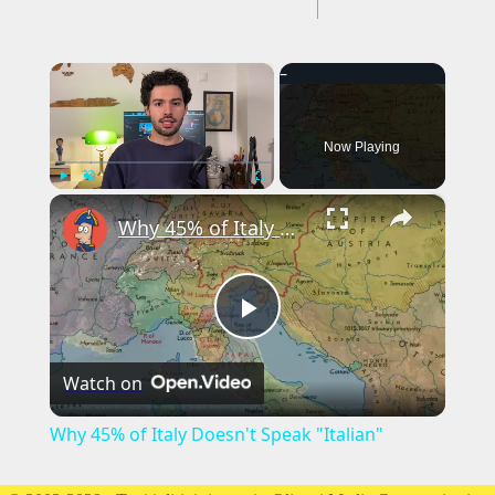
---CACHE---
×
Now Playing
×
Play
Unmute
Fullscreen
Why 45% of Italy Doesn't Speak "Italian"
Play
Watch on
Video
Why 45% of Italy Doesn't Speak "Italian"