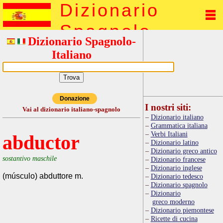
Dizionario
Spagnolo
Dizionario Spagnolo-
Italiano
Donazione
I nostri siti:
Vai al dizionario italiano-spagnolo
Dizionario italiano
Grammatica italiana
Verbi Italiani
abductor
Dizionario latino
Dizionario greco antico
sostantivo maschile
Dizionario francese
Dizionario inglese
(músculo) abduttore m.
Dizionario tedesco
Dizionario spagnolo
Dizionario
greco moderno
Dizionario piemontese
Ricette di cucina