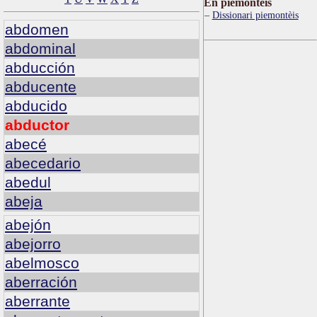
Ën piemontèis
Dissionari piemontèis
abdomen
abdominal
abducción
abducente
abducido
abductor
abecé
abecedario
abedul
abeja
abejón
abejorro
abelmosco
aberración
aberrante