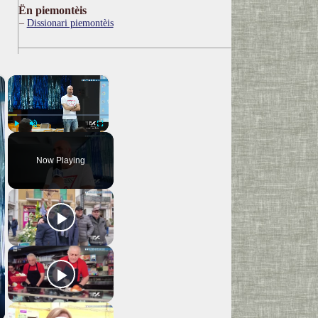
Ën piemontèis
Dissionari piemontèis
×
×
Play
Unmute
Fullscreen
Now Playing