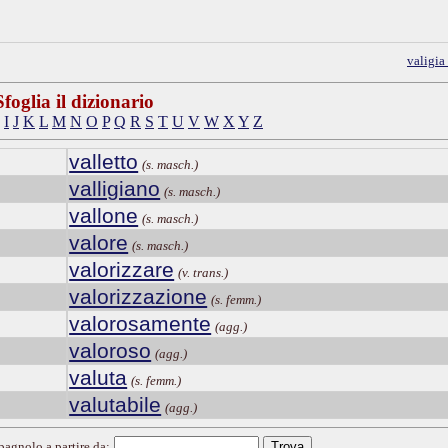
valigia
Sfoglia il dizionario
I
J
K
L
M
N
O
P
Q
R
S
T
U
V
W
X
Y
Z
valletto
(s. masch.)
valligiano
(s. masch.)
vallone
(s. masch.)
valore
(s. masch.)
valorizzare
(v. trans.)
valorizzazione
(s. femm.)
valorosamente
(agg.)
valoroso
(agg.)
valuta
(s. femm.)
valutabile
(agg.)
spagnolo a partire da: