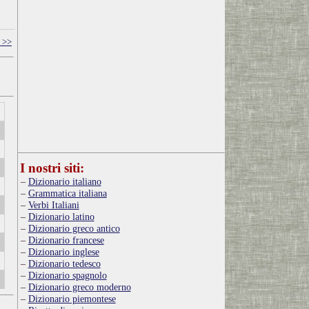
 >>
I nostri siti:
Dizionario italiano
Grammatica italiana
Verbi Italiani
Dizionario latino
Dizionario greco antico
Dizionario francese
Dizionario inglese
Dizionario tedesco
Dizionario spagnolo
Dizionario greco moderno
Dizionario piemontese