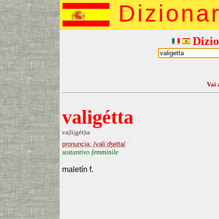
Diziona
Dizio
Vai 
valigétta
va|li|gét|ta
pronuncia: /valiˈʤetta/
sostantivo femminile
maletín f.