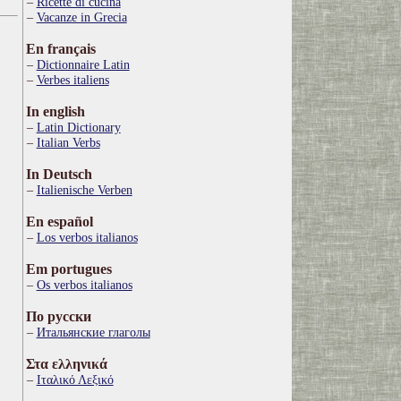
Ricette di cucina
Vacanze in Grecia
En français
Dictionnaire Latin
Verbes italiens
In english
Latin Dictionary
Italian Verbs
In Deutsch
Italienische Verben
En español
Los verbos italianos
Em portugues
Os verbos italianos
По русски
Итальянские глаголы
Στα ελληνικά
Ιταλικό Λεξικό