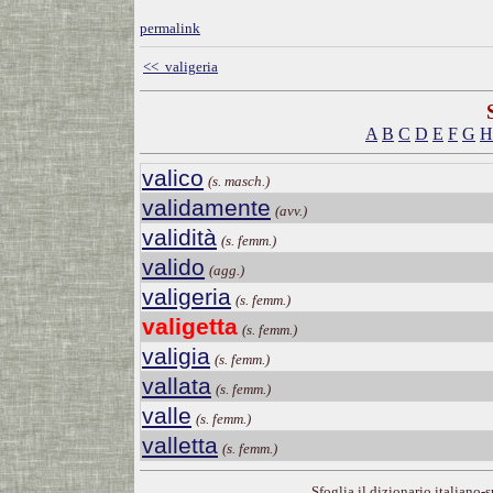
permalink
<< valigeria
A
B
C
D
E
F
G
H
valico
(s. masch.)
validamente
(avv.)
validità
(s. femm.)
valido
(agg.)
valigeria
(s. femm.)
valigetta
(s. femm.)
valigia
(s. femm.)
vallata
(s. femm.)
valle
(s. femm.)
valletta
(s. femm.)
Sfoglia il dizionario italiano-