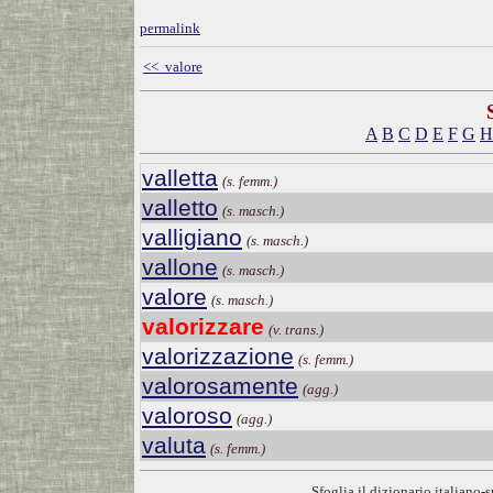
permalink
<< valore
A
B
C
D
E
F
G
H
valletta
(s. femm.)
valletto
(s. masch.)
valligiano
(s. masch.)
vallone
(s. masch.)
valore
(s. masch.)
valorizzare
(v. trans.)
valorizzazione
(s. femm.)
valorosamente
(agg.)
valoroso
(agg.)
valuta
(s. femm.)
Sfoglia il dizionario italiano-