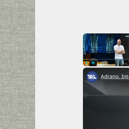
Play
Unmute