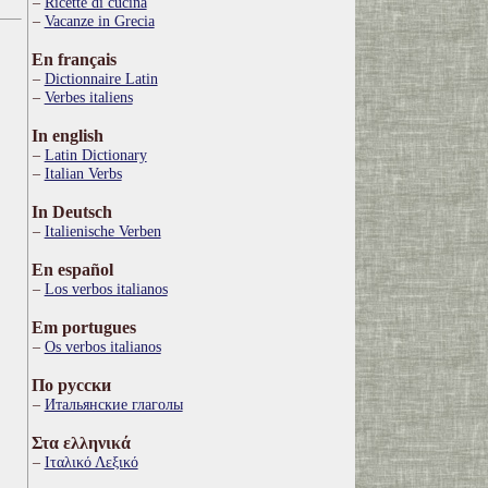
Ricette di cucina
Vacanze in Grecia
En français
Dictionnaire Latin
Verbes italiens
In english
Latin Dictionary
Italian Verbs
In Deutsch
Italienische Verben
En español
Los verbos italianos
Em portugues
Os verbos italianos
По русски
Итальянские глаголы
Στα ελληνικά
Ιταλικό Λεξικό