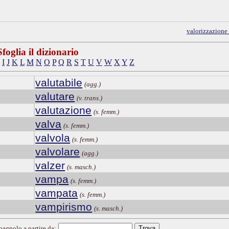
valorizzazione
Sfoglia il dizionario
I
J
K
L
M
N
O
P
Q
R
S
T
U
V
W
X
Y
Z
valutabile
(agg.)
valutare
(v. trans.)
valutazione
(s. femm.)
valva
(s. femm.)
valvola
(s. femm.)
valvolare
(agg.)
valzer
(s. masch.)
vampa
(s. femm.)
vampata
(s. femm.)
vampirismo
(s. masch.)
spagnolo a partire da: