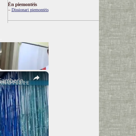
Ën piemontèis
Dissionari piemontèis
×
Adrano. Interessante incontro al liceo “Verga” con il prof. Fabio Gamberini. Studenti del Linguistic