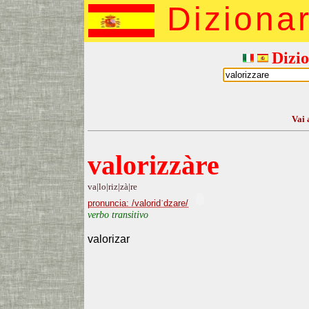
Diziona
Dizio
Vai 
valorizzàre
va|lo|riz|zà|re
pronuncia: /valoridˈdzare/
verbo transitivo
valorizar