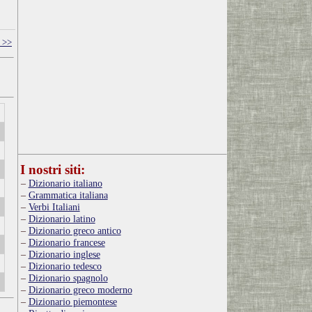
 >>
I nostri siti:
Dizionario italiano
Grammatica italiana
Verbi Italiani
Dizionario latino
Dizionario greco antico
Dizionario francese
Dizionario inglese
Dizionario tedesco
Dizionario spagnolo
Dizionario greco moderno
Dizionario piemontese