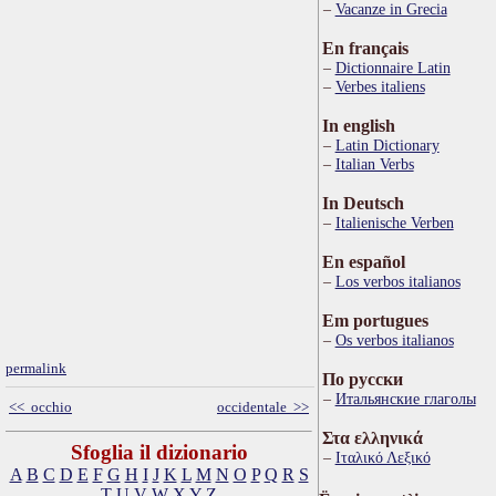
Vacanze in Grecia
En français
Dictionnaire Latin
Verbes italiens
In english
Latin Dictionary
Italian Verbs
In Deutsch
Italienische Verben
En español
Los verbos italianos
Em portugues
Os verbos italianos
permalink
По русски
Итальянские глаголы
<< occhio
occidentale >>
Στα ελληνικά
Sfoglia il dizionario
Ιταλικό Λεξικό
A
B
C
D
E
F
G
H
I
J
K
L
M
N
O
P
Q
R
S
T
U
V
W
X
Y
Z