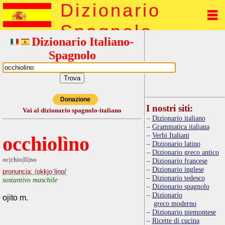
Dizionario
Spagnolo
Dizionario Italiano-
Spagnolo
Donazione
I nostri siti:
Vai al dizionario spagnolo-italiano
Dizionario italiano
Grammatica italiana
Verbi Italiani
occhiolìno
Dizionario latino
Dizionario greco antico
oc|chio|lì|no
Dizionario francese
Dizionario inglese
pronuncia: /okkjoˈlino/
Dizionario tedesco
sostantivo maschile
Dizionario spagnolo
Dizionario
ojito m.
greco moderno
Dizionario piemontese
Ricette di cucina