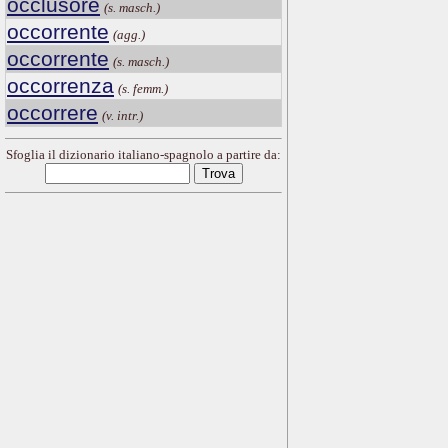
occlusore
(s. masch.)
occorrente
(agg.)
occorrente
(s. masch.)
occorrenza
(s. femm.)
occorrere
(v. intr.)
Sfoglia il dizionario italiano-spagnolo a partire da: