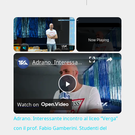
---CACHE---
×
Now Playing
×
Play
Unmute
Fullscreen
Adrano. Interessante incontro al liceo “Verga” con il prof. Fabio Gamberini. Studenti del Linguistic
Play
Watch on
Video
Adrano. Interessante incontro al liceo “Verga”
con il prof. Fabio Gamberini. Studenti del