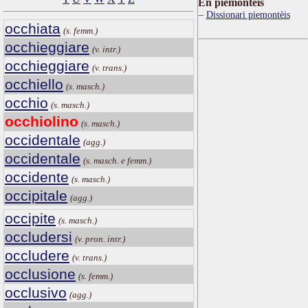
Ën piemontèis
Dissionari piemontèis
occhiata
(s. femm.)
occhieggiare
(v. intr.)
occhieggiare
(v. trans.)
occhiello
(s. masch.)
occhio
(s. masch.)
occhiolino
(s. masch.)
occidentale
(agg.)
occidentale
(s. masch. e femm.)
occidente
(s. masch.)
occipitale
(agg.)
occipite
(s. masch.)
occludersi
(v. pron. intr.)
occludere
(v. trans.)
occlusione
(s. femm.)
occlusivo
(agg.)