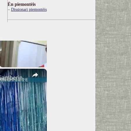
Ën piemontèis
Dissionari piemontèis
×
Adrano. Interessante incontro al liceo “Verga” con il prof. Fabio Gamberini. Studenti del Linguistic