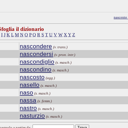
nascente
Sfoglia il dizionario
I
J
K
L
M
N
O
P
Q
R
S
T
U
V
W
X
Y
Z
nascondere
(v. trans.)
nascondersi
(v. pron. intr.)
nascondiglio
(s. masch.)
nascondino
(s. masch.)
nascosto
(agg.)
nasello
(s. masch.)
naso
(s. masch.)
nassa
(s. femm.)
nastro
(s. masch.)
nasturzio
(s. masch.)
spagnolo a partire da: