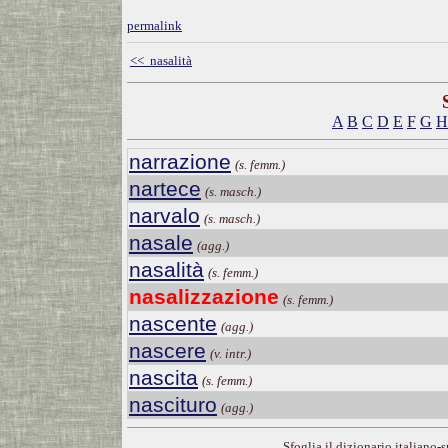
permalink
<< nasalità
A
B
C
D
E
F
G
H
narrazione
(s. femm.)
nartece
(s. masch.)
narvalo
(s. masch.)
nasale
(agg.)
nasalità
(s. femm.)
nasalizzazione
(s. femm.)
nascente
(agg.)
nascere
(v. intr.)
nascita
(s. femm.)
nascituro
(agg.)
Sfoglia il dizionario italiano-