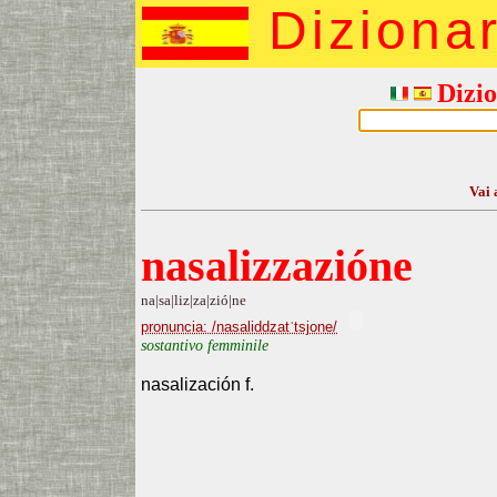
Diziona
Dizio
Vai 
nasalizzazióne
na|sa|liz|za|zió|ne
pronuncia: /nasaliddzatˈtsjone/
sostantivo femminile
nasalización f.