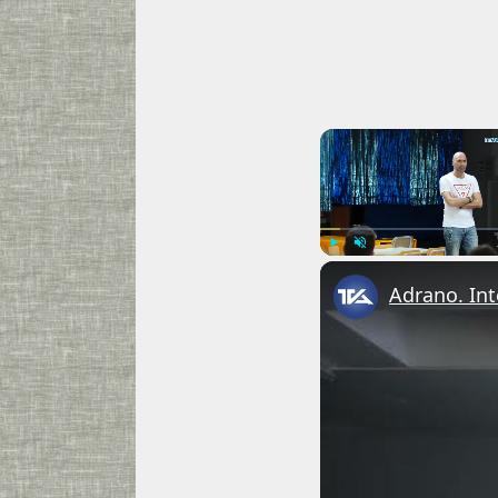
Play
Unmute