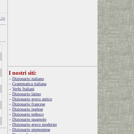
 >>
I nostri siti:
Dizionario italiano
Grammatica italiana
Verbi Italiani
Dizionario latino
Dizionario greco antico
Dizionario francese
Dizionario inglese
Dizionario tedesco
Dizionario spagnolo
Dizionario greco moderno
Dizionario piemontese