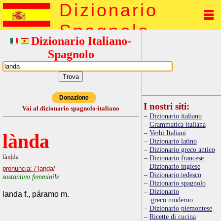
Dizionario
Spagnolo
Dizionario Italiano-
Spagnolo
Donazione
I nostri siti:
Vai al dizionario spagnolo-italiano
Dizionario italiano
Grammatica italiana
Verbi Italiani
lànda
Dizionario latino
Dizionario greco antico
làn|da
Dizionario francese
Dizionario inglese
pronuncia: /ˈlanda/
Dizionario tedesco
sostantivo femminile
Dizionario spagnolo
Dizionario
landa f., páramo m.
greco moderno
Dizionario piemontese
Ricette di cucina