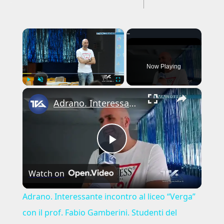
---CACHE---
×
Now Playing
×
Play
Unmute
Fullscreen
Adrano. Interessante incontro al liceo “Verga” con il prof. Fabio Gamberini. Studenti del Linguistic
Play
Watch on
Video
Adrano. Interessante incontro al liceo “Verga”
con il prof. Fabio Gamberini. Studenti del