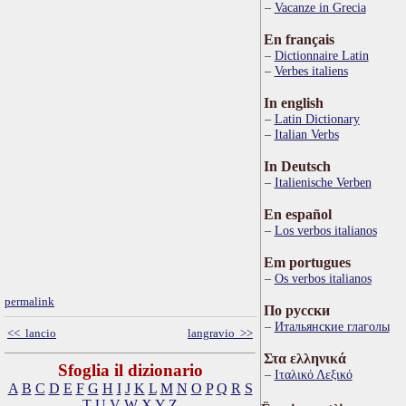
Vacanze in Grecia
En français
Dictionnaire Latin
Verbes italiens
In english
Latin Dictionary
Italian Verbs
In Deutsch
Italienische Verben
En español
Los verbos italianos
Em portugues
Os verbos italianos
permalink
По русски
Итальянские глаголы
<< lancio
langravio >>
Στα ελληνικά
Sfoglia il dizionario
Ιταλικό Λεξικό
A
B
C
D
E
F
G
H
I
J
K
L
M
N
O
P
Q
R
S
T
U
V
W
X
Y
Z