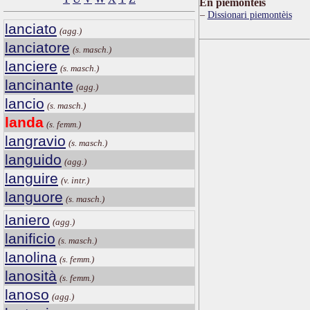
Ën piemontèis
Dissionari piemontèis
lanciato
(agg.)
lanciatore
(s. masch.)
lanciere
(s. masch.)
lancinante
(agg.)
lancio
(s. masch.)
landa
(s. femm.)
langravio
(s. masch.)
languido
(agg.)
languire
(v. intr.)
languore
(s. masch.)
laniero
(agg.)
lanificio
(s. masch.)
lanolina
(s. femm.)
lanosità
(s. femm.)
lanoso
(agg.)