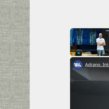
Play
Unmute