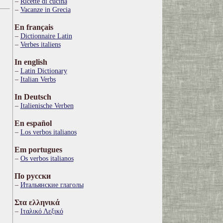
Ricette di cucina
Vacanze in Grecia
En français
Dictionnaire Latin
Verbes italiens
In english
Latin Dictionary
Italian Verbs
In Deutsch
Italienische Verben
En español
Los verbos italianos
Em portugues
Os verbos italianos
По русски
Итальянские глаголы
Στα ελληνικά
Ιταλικό Λεξικό