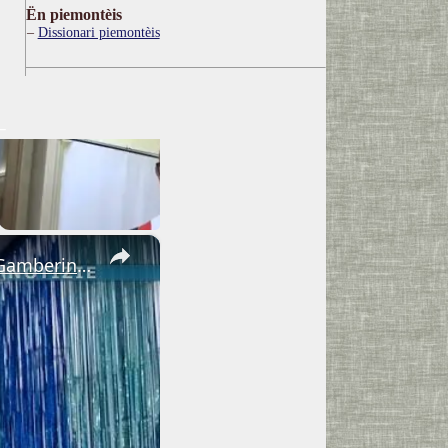
Ën piemontèis
Dissionari piemontèis
×
Adrano. Interessante incontro al liceo “Verga” con il prof. Fabio Gamberini. Studenti del Linguistic