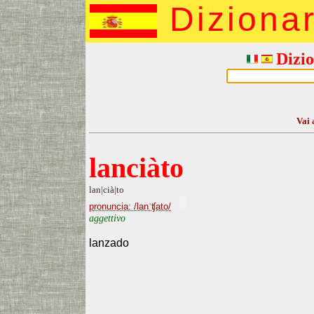
Diziona
Dizio
Vai 
lanciàto
lan|cià|to
pronuncia: /lanˈʧato/
aggettivo
lanzado