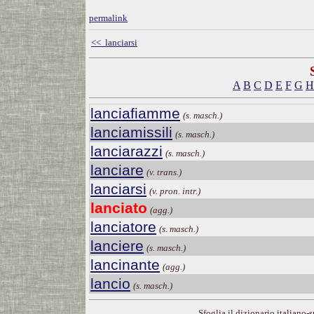
permalink
<< lanciarsi
A
B
C
D
E
F
G
H
lanciafiamme
(s. masch.)
lanciamissili
(s. masch.)
lanciarazzi
(s. masch.)
lanciare
(v. trans.)
lanciarsi
(v. pron. intr.)
lanciato
(agg.)
lanciatore
(s. masch.)
lanciere
(s. masch.)
lancinante
(agg.)
lancio
(s. masch.)
Sfoglia il dizionario italiano-