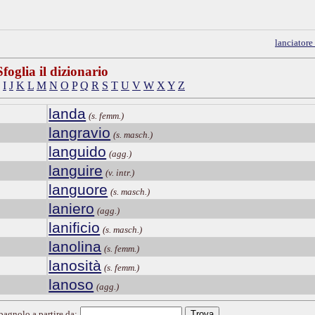
lanciatore
Sfoglia il dizionario
I
J
K
L
M
N
O
P
Q
R
S
T
U
V
W
X
Y
Z
landa
(s. femm.)
langravio
(s. masch.)
languido
(agg.)
languire
(v. intr.)
languore
(s. masch.)
laniero
(agg.)
lanificio
(s. masch.)
lanolina
(s. femm.)
lanosità
(s. femm.)
lanoso
(agg.)
spagnolo a partire da: