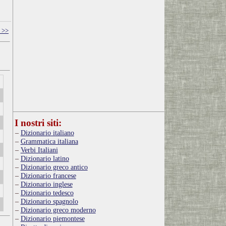
 >>
I nostri siti:
Dizionario italiano
Grammatica italiana
Verbi Italiani
Dizionario latino
Dizionario greco antico
Dizionario francese
Dizionario inglese
Dizionario tedesco
Dizionario spagnolo
Dizionario greco moderno
Dizionario piemontese