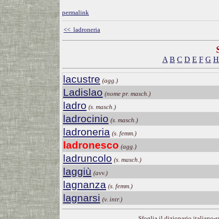
permalink
<< ladroneria
A
B
C
D
E
F
G
H
lacustre
(agg.)
Ladislao
(nome pr. masch.)
ladro
(s. masch.)
ladrocinio
(s. masch.)
ladroneria
(s. femm.)
ladronesco
(agg.)
ladruncolo
(s. masch.)
laggiù
(avv.)
lagnanza
(s. femm.)
lagnarsi
(v. intr.)
Sfoglia il dizionario italiano-