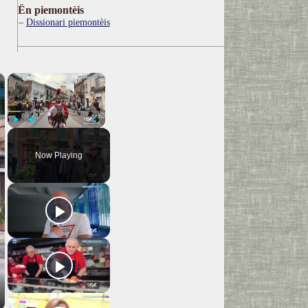
Ën piemontèis
Dissionari piemontèis
×
×
Play
Unmute
Fullscreen
Now Playing