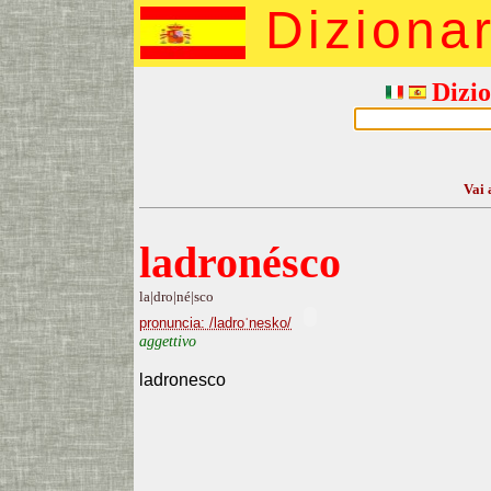
Diziona
Dizio
Vai 
ladronésco
la|dro|né|sco
pronuncia: /ladroˈnesko/
aggettivo
ladronesco