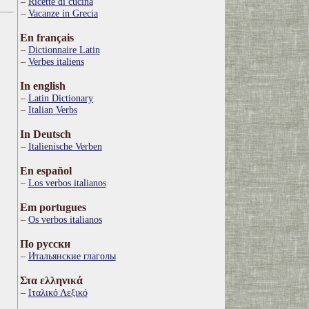
Ricette di cucina
Vacanze in Grecia
En français
Dictionnaire Latin
Verbes italiens
In english
Latin Dictionary
Italian Verbs
In Deutsch
Italienische Verben
En español
Los verbos italianos
Em portugues
Os verbos italianos
По русски
Итальянские глаголы
Στα ελληνικά
Ιταλικό Λεξικό