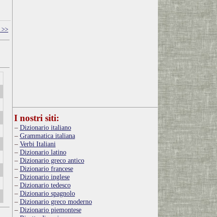
 >>
I nostri siti:
Dizionario italiano
Grammatica italiana
Verbi Italiani
Dizionario latino
Dizionario greco antico
Dizionario francese
Dizionario inglese
Dizionario tedesco
Dizionario spagnolo
Dizionario greco moderno
Dizionario piemontese