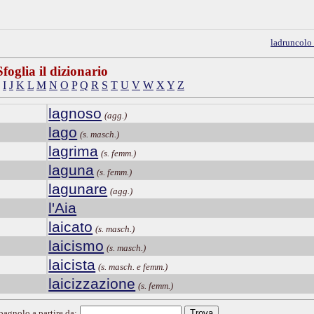
ladruncolo
Sfoglia il dizionario
I
J
K
L
M
N
O
P
Q
R
S
T
U
V
W
X
Y
Z
lagnoso
(agg.)
lago
(s. masch.)
lagrima
(s. femm.)
laguna
(s. femm.)
lagunare
(agg.)
l'Aia
laicato
(s. masch.)
laicismo
(s. masch.)
laicista
(s. masch. e femm.)
laicizzazione
(s. femm.)
spagnolo a partire da: