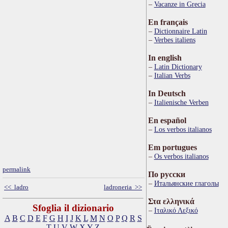
Vacanze in Grecia
En français
Dictionnaire Latin
Verbes italiens
In english
Latin Dictionary
Italian Verbs
In Deutsch
Italienische Verben
En español
Los verbos italianos
Em portugues
Os verbos italianos
permalink
По русски
Итальянские глаголы
<< ladro
ladroneria >>
Στα ελληνικά
Sfoglia il dizionario
Ιταλικό Λεξικό
A
B
C
D
E
F
G
H
I
J
K
L
M
N
O
P
Q
R
S
T
U
V
W
X
Y
Z