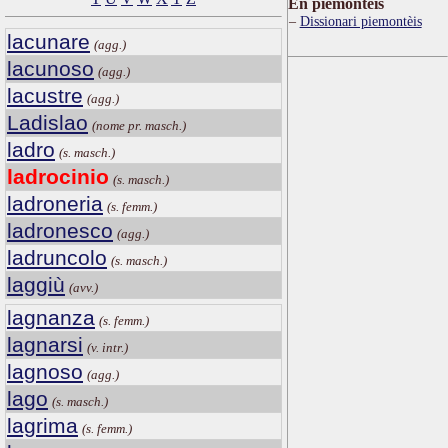
Ën piemontèis
Dissionari piemontèis
lacunare
(agg.)
lacunoso
(agg.)
lacustre
(agg.)
Ladislao
(nome pr. masch.)
ladro
(s. masch.)
ladrocinio
(s. masch.)
ladroneria
(s. femm.)
ladronesco
(agg.)
ladruncolo
(s. masch.)
laggiù
(avv.)
lagnanza
(s. femm.)
lagnarsi
(v. intr.)
lagnoso
(agg.)
lago
(s. masch.)
lagrima
(s. femm.)