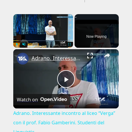
×
Now Playing
×
Play
Unmute
Fullscreen
Adrano. Interessante incontro al liceo “Verga” con il prof. Fabio Gamberini. Studenti del Linguistic
Play
Watch on
Video
Adrano. Interessante incontro al liceo “Verga”
con il prof. Fabio Gamberini. Studenti del