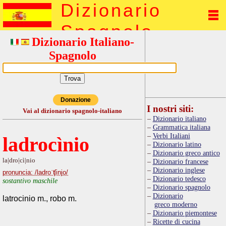
Dizionario
Spagnolo
Dizionario Italiano-
Spagnolo
Donazione
I nostri siti:
Vai al dizionario spagnolo-italiano
Dizionario italiano
Grammatica italiana
Verbi Italiani
ladrocìnio
Dizionario latino
Dizionario greco antico
la|dro|cì|nio
Dizionario francese
Dizionario inglese
pronuncia: /ladroˈʧinjo/
Dizionario tedesco
sostantivo maschile
Dizionario spagnolo
Dizionario
latrocinio m., robo m.
greco moderno
Dizionario piemontese
Ricette di cucina