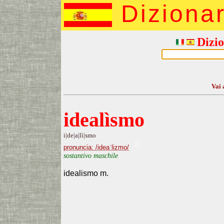
Diziona
Dizio
Vai 
idealìsmo
i|de|a|lì|smo
pronuncia: /ideaˈlizmo/
sostantivo maschile
idealismo m.