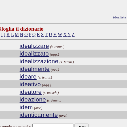
idealist
Sfoglia il dizionario
I
J
K
L
M
N
O
P
Q
R
S
T
U
V
W
X
Y
Z
idealizzare
(v. trans.)
idealizzato
(agg.)
idealizzazione
(s. femm.)
idealmente
(avv.)
ideare
(v. trans.)
ideativo
(agg.)
ideatore
(s. masch.)
ideazione
(s. femm.)
idem
(avv.)
identicamente
(avv.)
spagnolo a partire da: