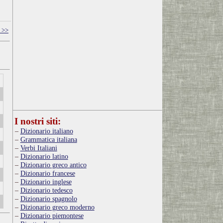
a >>
I nostri siti:
Dizionario italiano
Grammatica italiana
Verbi Italiani
Dizionario latino
Dizionario greco antico
Dizionario francese
Dizionario inglese
Dizionario tedesco
Dizionario spagnolo
Dizionario greco moderno
Dizionario piemontese