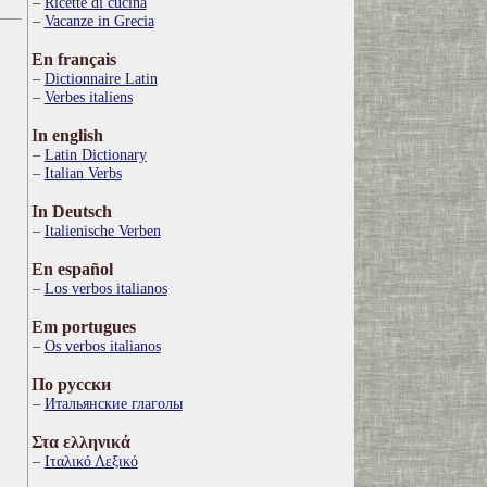
Ricette di cucina
Vacanze in Grecia
En français
Dictionnaire Latin
Verbes italiens
In english
Latin Dictionary
Italian Verbs
In Deutsch
Italienische Verben
En español
Los verbos italianos
Em portugues
Os verbos italianos
По русски
Итальянские глаголы
Στα ελληνικά
Ιταλικό Λεξικό