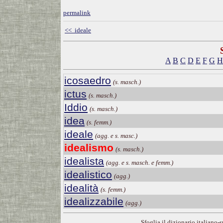
permalink
<< ideale
A
B
C
D
E
F
G
H
icosaedro
(s. masch.)
ictus
(s. masch.)
Iddio
(s. masch.)
idea
(s. femm.)
ideale
(agg. e s. masc.)
idealismo
(s. masch.)
idealista
(agg. e s. masch. e femm.)
idealistico
(agg.)
idealità
(s. femm.)
idealizzabile
(agg.)
Sfoglia il dizionario italiano-