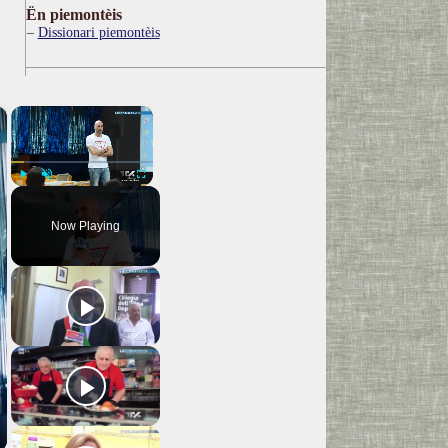
Ën piemontèis
Dissionari piemontèis
×
×
Play
Unmute
Fullscreen
Now Playing