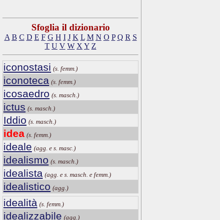
Sfoglia il dizionario
A
B
C
D
E
F
G
H
I
J
K
L
M
N
O
P
Q
R
S
T
U
V
W
X
Y
Z
iconostasi
(s. femm.)
iconoteca
(s. femm.)
icosaedro
(s. masch.)
ictus
(s. masch.)
Iddio
(s. masch.)
idea
(s. femm.)
ideale
(agg. e s. masc.)
idealismo
(s. masch.)
idealista
(agg. e s. masch. e femm.)
idealistico
(agg.)
idealità
(s. femm.)
idealizzabile
(agg.)