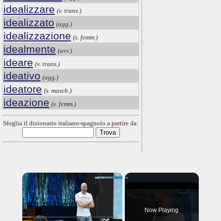
idealizzare
(v. trans.)
idealizzato
(agg.)
idealizzazione
(s. femm.)
idealmente
(avv.)
ideare
(v. trans.)
ideativo
(agg.)
ideatore
(s. masch.)
ideazione
(s. femm.)
Sfoglia il dizionario italiano-spagnolo a partire da:
---CACHE---
×
Now Playing