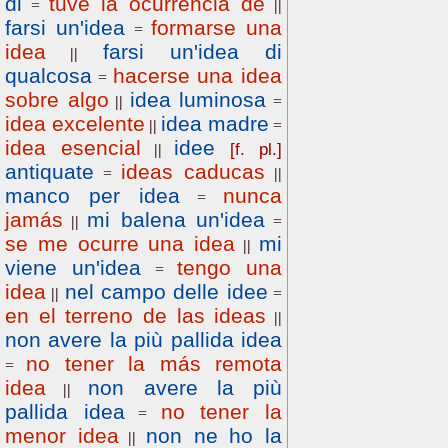
di
tuve la ocurrencia de
=
||
farsi un'idea
formarse una
=
idea
farsi un'idea di
||
qualcosa
hacerse una idea
=
sobre algo
idea luminosa
||
=
idea excelente
idea madre
||
=
idea esencial
idee
[f. pl.]
||
antiquate
ideas caducas
=
||
manco per idea
nunca
=
jamás
mi balena un'idea
||
=
se me ocurre una idea
mi
||
viene un'idea
tengo una
=
idea
nel campo delle idee
||
=
en el terreno de las ideas
||
non avere la più pallida idea
no tener la más remota
=
idea
non avere la più
||
pallida idea
no tener la
=
menor idea
non ne ho la
||