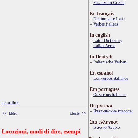
Vacanze in Grecia
En français
Dictionnaire Latin
Verbes italiens
In english
Latin Dictionary
Italian Verbs
In Deutsch
Italienische Verben
En español
Los verbos italianos
Em portugues
Os verbos italianos
permalink
По русски
Итальянские глаголы
<< Iddio
ideale >>
Στα ελληνικά
Ιταλικό Λεξικό
Locuzioni, modi di dire, esempi