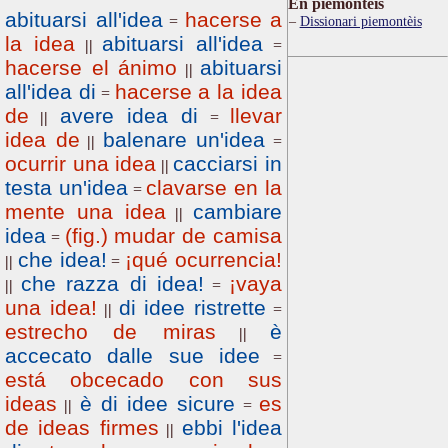
Ën piemontèis
abituarsi all'idea
hacerse a
=
Dissionari piemontèis
la idea
abituarsi all'idea
||
=
hacerse el ánimo
abituarsi
||
all'idea di
hacerse a la idea
=
de
avere idea di
llevar
||
=
idea de
balenare un'idea
||
=
ocurrir una idea
cacciarsi in
||
testa un'idea
clavarse en la
=
mente una idea
cambiare
||
idea
(fig.) mudar de camisa
=
che idea!
¡qué ocurrencia!
||
=
che razza di idea!
¡vaya
||
=
una idea!
di idee ristrette
||
=
estrecho de miras
è
||
accecato dalle sue idee
=
está obcecado con sus
ideas
è di idee sicure
es
||
=
de ideas firmes
ebbi l'idea
||