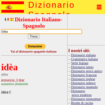
Dizionario
Spagnolo
Dizionario Italiano-
Spagnolo
Donazione
I nostri siti:
Vai al dizionario spagnolo-italiano
Dizionario italiano
Grammatica italiana
Verbi Italiani
idèa
Dizionario latino
Dizionario greco antico
i|dè|a
Dizionario francese
Dizionario inglese
pronuncia: /iˈdɛa/
Dizionario tedesco
sostantivo femminile
Dizionario spagnolo
Dizionario
idea f.
greco moderno
Dizionario piemontese
Ricette di cucina