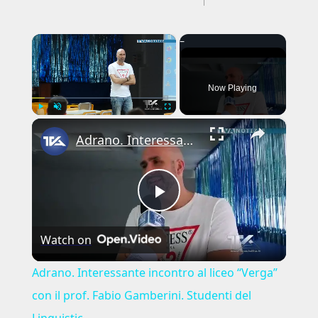
×
Now Playing
×
Play
Unmute
Fullscreen
Adrano. Interessante incontro al liceo “Verga” con il prof. Fabio Gamberini. Studenti del Linguistic
Play
Watch on
Video
Adrano. Interessante incontro al liceo “Verga”
con il prof. Fabio Gamberini. Studenti del