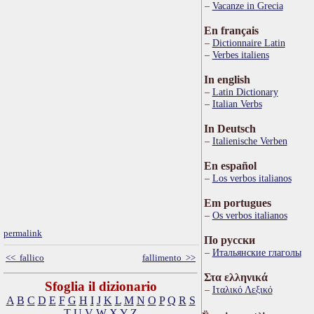
Vacanze in Grecia
En français
Dictionnaire Latin
Verbes italiens
In english
Latin Dictionary
Italian Verbs
In Deutsch
Italienische Verben
En español
Los verbos italianos
Em portugues
Os verbos italianos
permalink
По русски
Итальянские глаголы
<< fallico
fallimento >>
Στα ελληνικά
Sfoglia il dizionario
Ιταλικό Λεξικό
A
B
C
D
E
F
G
H
I
J
K
L
M
N
O
P
Q
R
S
T
U
V
W
X
Y
Z