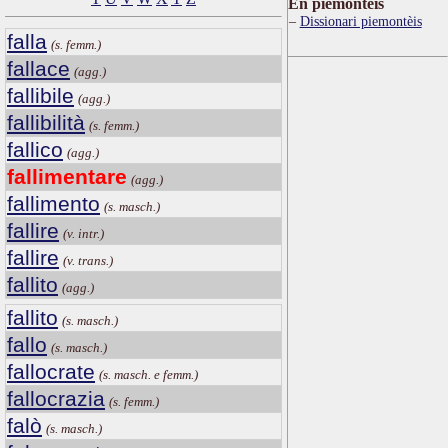
Ën piemontèis
Dissionari piemontèis
falla
(s. femm.)
fallace
(agg.)
fallibile
(agg.)
fallibilità
(s. femm.)
fallico
(agg.)
fallimentare
(agg.)
fallimento
(s. masch.)
fallire
(v. intr.)
fallire
(v. trans.)
fallito
(agg.)
fallito
(s. masch.)
fallo
(s. masch.)
fallocrate
(s. masch. e femm.)
fallocrazia
(s. femm.)
falò
(s. masch.)