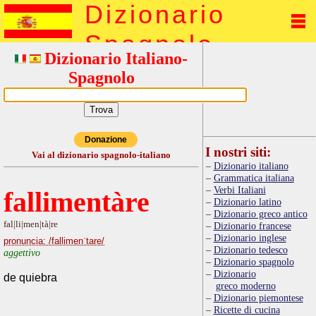
Dizionario
Spagnolo
Dizionario Italiano-
Spagnolo
Donazione
I nostri siti:
Vai al dizionario spagnolo-italiano
Dizionario italiano
Grammatica italiana
Verbi Italiani
fallimentàre
Dizionario latino
Dizionario greco antico
fal|li|men|tà|re
Dizionario francese
Dizionario inglese
pronuncia: /fallimenˈtare/
Dizionario tedesco
aggettivo
Dizionario spagnolo
Dizionario
de quiebra
greco moderno
Dizionario piemontese
Ricette di cucina