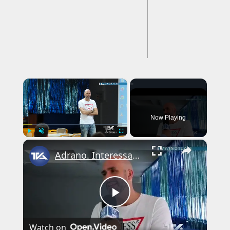
×
Now Playing
×
Play
Unmute
Fullscreen
Adrano. Interessante incontro al liceo “Verga” con il prof. Fabio Gamberini. Studenti del Linguistic
Play
Watch on