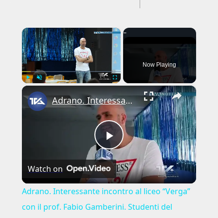
---CACHE---
×
Now Playing
×
Play
Unmute
Fullscreen
Adrano. Interessante incontro al liceo “Verga” con il prof. Fabio Gamberini. Studenti del Linguistic
Play
Watch on
Video
Adrano. Interessante incontro al liceo “Verga”
con il prof. Fabio Gamberini. Studenti del