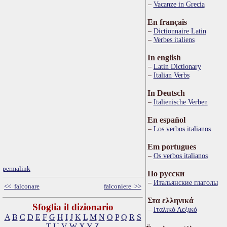
Vacanze in Grecia
En français
Dictionnaire Latin
Verbes italiens
In english
Latin Dictionary
Italian Verbs
In Deutsch
Italienische Verben
En español
Los verbos italianos
Em portugues
Os verbos italianos
permalink
По русски
Итальянские глаголы
<< falconare
falconiere >>
Στα ελληνικά
Sfoglia il dizionario
Ιταλικό Λεξικό
A
B
C
D
E
F
G
H
I
J
K
L
M
N
O
P
Q
R
S
T
U
V
W
X
Y
Z