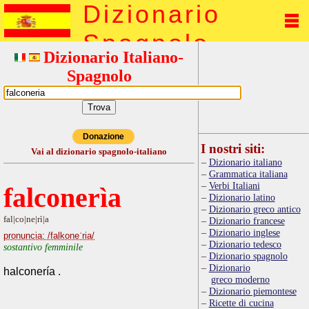
Dizionario
Spagnolo
Dizionario Italiano-
Spagnolo
Donazione
I nostri siti:
Vai al dizionario spagnolo-italiano
Dizionario italiano
Grammatica italiana
Verbi Italiani
falconerìa
Dizionario latino
Dizionario greco antico
fal|co|ne|rì|a
Dizionario francese
Dizionario inglese
pronuncia: /falkoneˈria/
Dizionario tedesco
sostantivo femminile
Dizionario spagnolo
Dizionario
halconería .
greco moderno
Dizionario piemontese
Ricette di cucina