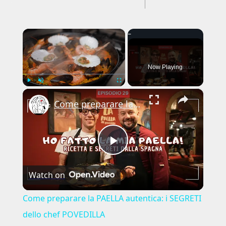
---CACHE---
×
Now Playing
×
Play
Unmute
Fullscreen
Come preparare la PAELLA autentica: i SEGRETI dello chef POVEDILLA
Play
Watch on
Video
Come preparare la PAELLA autentica: i SEGRETI
dello chef POVEDILLA