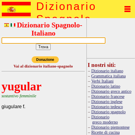
Dizionario
Spagnolo
Dizionario Spagnolo-
Italiano
Donazione
I nostri siti:
Vai al dizionario italiano-spagnolo
Dizionario italiano
Grammatica italiana
Verbi Italiani
yugular
Dizionario latino
Dizionario greco antico
sostantivo femminile
Dizionario francese
Dizionario inglese
giugulare f.
Dizionario tedesco
Dizionario spagnolo
Dizionario
greco moderno
Dizionario piemontese
Ricette di cucina