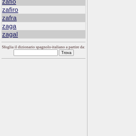
zafio
zafiro
zafra
zaga
zagal
Sfoglia il dizionario spagnolo-italiano a partire da: