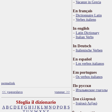
Vacanze in Grecia
En français
Dictionnaire Latin
Verbes italiens
In english
Latin Dictionary
Italian Verbs
In Deutsch
Italienische Verben
En español
Los verbos italianos
Em portugues
Os verbos italianos
permalink
По русски
Итальянские глаголы
<< yugoeslavo
yunque >>
Στα ελληνικά
Sfoglia il dizionario
Ιταλικό Λεξικό
A
B
C
D
E
F
G
H
I
J
K
L
M
N
O
P
Q
R
S
T
U
V
W
X
Y
Z