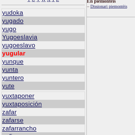
Ën piemontèis
Dissionari piemontèis
yudoka
yugado
yugo
Yugoeslavia
yugoeslavo
yugular
yunque
yunta
yuntero
yute
yuxtaponer
yuxtaposición
zafar
zafarse
zafarrancho