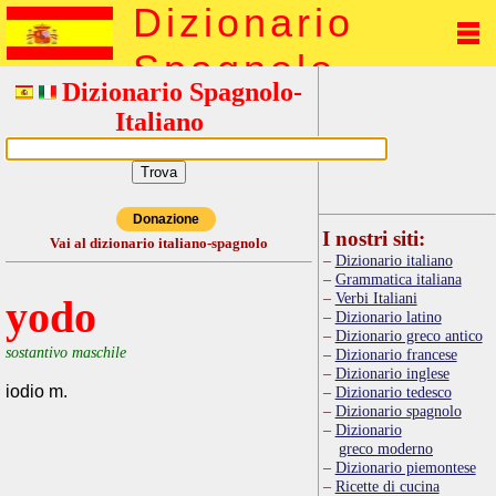
Dizionario
Spagnolo
Dizionario Spagnolo-
Italiano
Donazione
I nostri siti:
Vai al dizionario italiano-spagnolo
Dizionario italiano
Grammatica italiana
Verbi Italiani
yodo
Dizionario latino
Dizionario greco antico
sostantivo maschile
Dizionario francese
Dizionario inglese
iodio m.
Dizionario tedesco
Dizionario spagnolo
Dizionario
greco moderno
Dizionario piemontese
Ricette di cucina