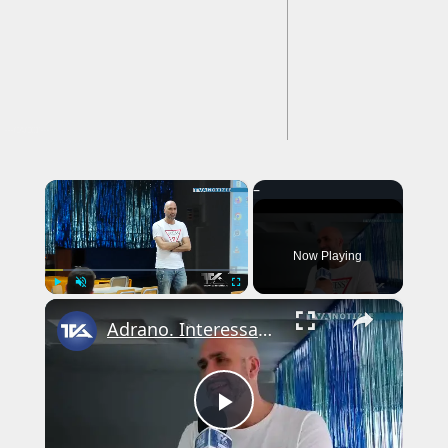
---CACHE---
×
Now Playing
×
Play
Unmute
Fullscreen
Adrano. Interessante incontro al liceo “Verga” con il prof. Fabio Gamberini. Studenti del Linguistic
Play