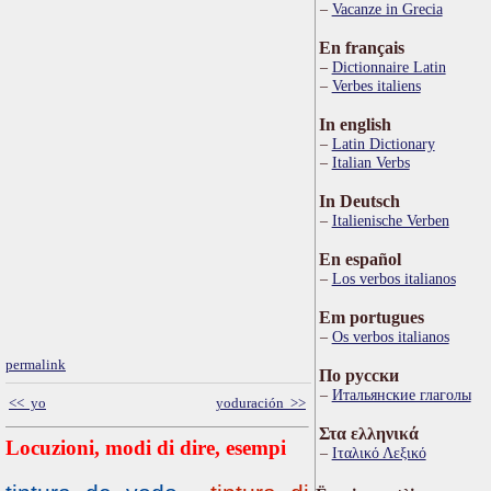
Vacanze in Grecia
En français
Dictionnaire Latin
Verbes italiens
In english
Latin Dictionary
Italian Verbs
In Deutsch
Italienische Verben
En español
Los verbos italianos
Em portugues
Os verbos italianos
permalink
По русски
Итальянские глаголы
<< yo
yoduración >>
Στα ελληνικά
Locuzioni, modi di dire, esempi
Ιταλικό Λεξικό