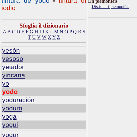
tintura de yodo
tintura di
=
Ën piemontèis
Dissionari piemontèis
iodio
Sfoglia il dizionario
A
B
C
D
E
F
G
H
I
J
K
L
M
N
O
P
Q
R
S
T
U
V
W
X
Y
Z
yesón
yesoso
yetador
yincana
yo
yodo
yoduración
yoduro
yoga
yogui
yogur