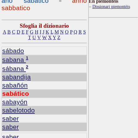
año sabático
anno
=
Ën piemontèis
Dissionari piemontèis
sabbatico
Sfoglia il dizionario
A
B
C
D
E
F
G
H
I
J
K
L
M
N
O
P
Q
R
S
T
U
V
W
X
Y
Z
sábado
1
sabana
2
sábana
sabandija
sabañón
sabático
sabayón
sabelotodo
saber
saber
saber