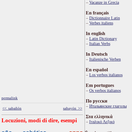
Vacanze in Grecia
En français
Dictionnaire Latin
Verbes italiens
In english
Latin Dictionary
Italian Verbs
In Deutsch
Italienische Verben
En español
Los verbos italianos
Em portugues
Os verbos italianos
permalink
По русски
Итальянские глаголы
<< sabañón
sabayón >>
Στα ελληνικά
Locuzioni, modi di dire, esempi
Ιταλικό Λεξικό