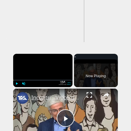
---CACHE---
×
Now Playing
×
Play
Unmute
Fullscreen
Incontri - Vincenzo Calambrogio
Play