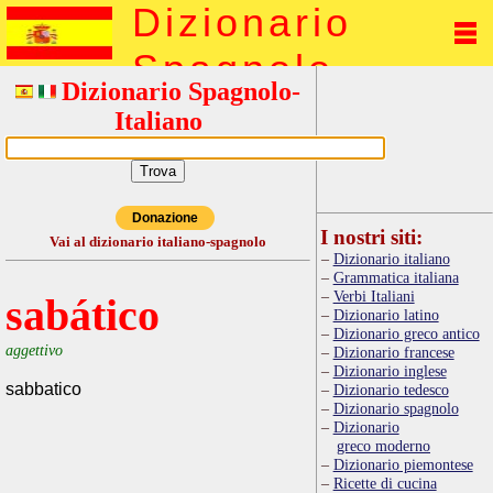
Dizionario
Spagnolo
Dizionario Spagnolo-
Italiano
Donazione
I nostri siti:
Vai al dizionario italiano-spagnolo
Dizionario italiano
Grammatica italiana
Verbi Italiani
sabático
Dizionario latino
Dizionario greco antico
aggettivo
Dizionario francese
Dizionario inglese
sabbatico
Dizionario tedesco
Dizionario spagnolo
Dizionario
greco moderno
Dizionario piemontese
Ricette di cucina