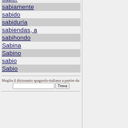
sabiamente
sabido
sabiduría
sabiendas, a
sabihondo
Sabina
Sabino
sabio
Sabio
Sfoglia il dizionario spagnolo-italiano a partire da: