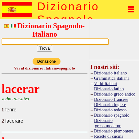
Dizionario
Spagnolo
Dizionario Spagnolo-
Italiano
Donazione
I nostri siti:
Vai al dizionario italiano-spagnolo
Dizionario italiano
Grammatica italiana
Verbi Italiani
lacerar
Dizionario latino
Dizionario greco antico
verbo transitivo
Dizionario francese
Dizionario inglese
1
ferire
Dizionario tedesco
Dizionario spagnolo
Dizionario
2
lacerare
greco moderno
Dizionario piemontese
Ricette di cucina