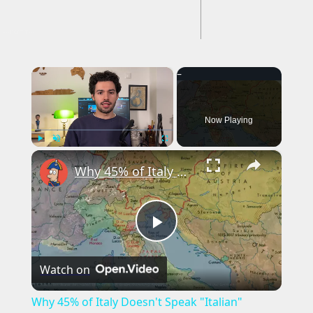
---CACHE---
×
Now Playing
×
Play
Unmute
Fullscreen
Why 45% of Italy Doesn't Speak "Italian"
Play
Watch on
Video
Why 45% of Italy Doesn't Speak "Italian"