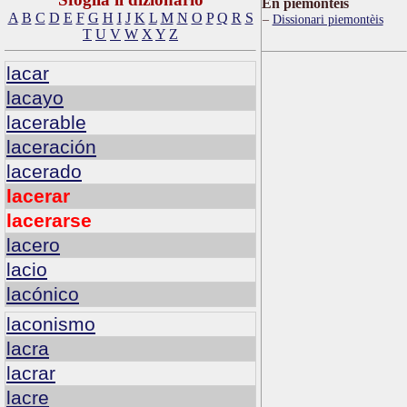
Ën piemontèis
A
B
C
D
E
F
G
H
I
J
K
L
M
N
O
P
Q
R
S
Dissionari piemontèis
T
U
V
W
X
Y
Z
lacar
lacayo
lacerable
laceración
lacerado
lacerar
lacerarse
lacero
lacio
lacónico
laconismo
lacra
lacrar
lacre