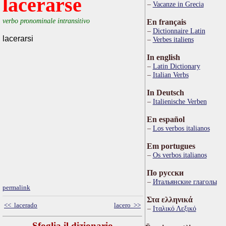
lacerarse
Vacanze in Grecia
verbo pronominale intransitivo
En français
Dictionnaire Latin
lacerarsi
Verbes italiens
In english
Latin Dictionary
Italian Verbs
In Deutsch
Italienische Verben
En español
Los verbos italianos
Em portugues
Os verbos italianos
По русски
Итальянские глаголы
permalink
Στα ελληνικά
<< lacerado
lacero >>
Ιταλικό Λεξικό
Sfoglia il dizionario